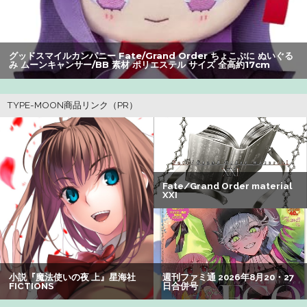
した」
【画像】美人すぎる女医、ガチで見つかる。めちゃくちゃ
いいべｗｗｗｗ ：26/08/04のニュース
グッドスマイルカンパニー Fate/Grand Order ちょこぷに ぬいぐる
み ムーンキャンサー/BB 素材 ポリエステル サイズ 全高約17cm
みいちゃん、セコカンになる
【朗報】アマガミの棚町薫さん、最新絵でめっちゃ可愛く
なる：26/08/03のニュース
ホリエモン「面接でさ、納豆パックの薄いフィルムって何
のために入っていの？って聞くわけ」
【悲報】Z世代の身長低下の理由、ついに判明かｗｗｗｗ：
26/08/02のニュース
【画像】山ガールさん、山でラーメンを食べたらおじさん
に怒られるｗｗｗ
【悲報】Z世代「求刑7年のジャンポケ斎藤は口封じに被害
者殺した方が量刑軽かっただろ」←1万いいね