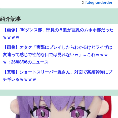
fategrandorder
紹介記事
【画像】JKダンス部、部員の８割が巨乳のムホホ部だった
ｗｗｗｗ
【画像】オタク「実際にプレイしたらわかるけどライザは
友達って感じで性的な目では見れないｗ」←これｗｗｗ
ｗ：26/08/06のニュース
【悲報】ショートスリーパー堀さん、対面で高須幹弥にブ
チギレるｗｗｗｗ
【爆笑】最近のオスガキ、名前がダサすぎるｗｗｗｗ ：
26/08/05のニュース
【画像】漫画家・桂正和、最新のパンツ＆お尻のイラスト
投稿にネット衝撃「この質感の出し方」「実写かと思いま