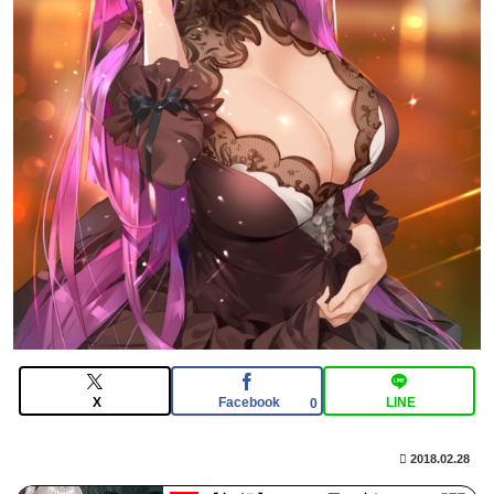
【FGO】再臨状態でバフ受けれる受けれないが困る
河出奈都美アナ ノースリニットの巨乳、横乳、脇！！
【GIF動画あり】
【FGO】金時といい勝負。クーフーリン・オルタ強化み
んなの反応まとめ
X
Facebook
LINE
0
2018.02.28