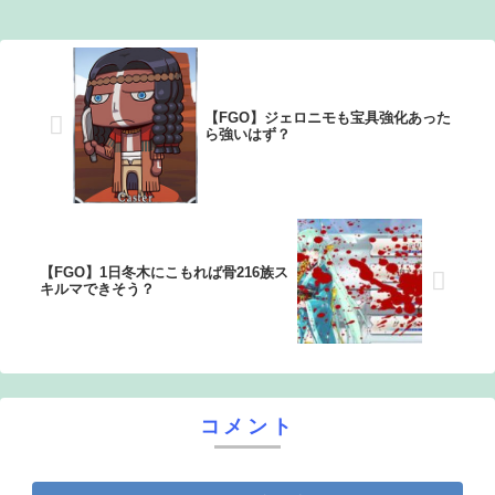
【悲報】有名漫画家「体重の減少が止まりません」→ファ
ンから心配の声：26/08/07のニュース
【FGO】ジェロニモも宝具強化あった
ら強いはず？
【FGO】1日冬木にこもれば骨216族ス
キルマできそう？
コメント