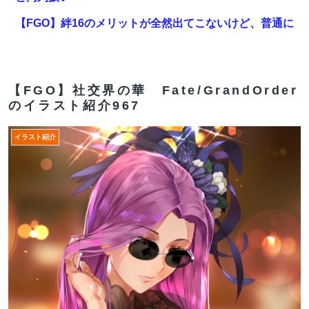
【FGO】絆16のメリットが全然出てこないけど、普通に
石がハチャメチャに貰えるとかそんな感じ？
【動画】地震発生時の熊本総合病院の手術室の様子が
(((ﾟДﾟ)))
【FGO】社交界の華 Fate/GrandOrder
のイラスト紹介967
【FGO】水着玉藻 Fate/GrandOrderのイラスト紹介
3986
イラスト紹介
【悲報】広末涼子さん、病気を患っていた模様・・・
【FGO】絆16のメリットが全然出てこないけど、普通に
石がハチャメチャに貰えるとかそんな感じ？
【FGO】ティアマト Fate/GrandOrderのイラスト紹介
3984
【FGO】金時といい勝負。クーフーリン・オルタ強化み
んなの反応まとめ