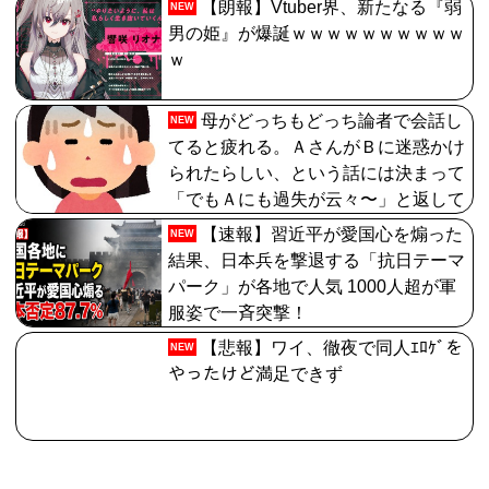
【朗報】Vtuber界、新たなる『弱
NEW
男の姫』が爆誕ｗｗｗｗｗｗｗｗｗｗ
ｗ
母がどっちもどっち論者で会話し
NEW
てると疲れる。ＡさんがＢに迷惑かけ
られたらしい、という話には決まって
「でもＡにも過失が云々〜」と返して
くる
【速報】習近平が愛国心を煽った
NEW
結果、日本兵を撃退する「抗日テーマ
パーク」が各地で人気 1000人超が軍
服姿で一斉突撃！
【悲報】ワイ、徹夜で同人ｴﾛｹﾞを
NEW
やったけど満足できず