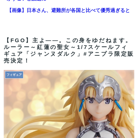
【画像】日本さん、避難所が各国と比べて優秀過ぎると
話題に
【FGO】コミカライズ「英霊剣豪七番勝負」【第47話】
勝負四・五番目（六）と先読み【第48話】決着 配信!!
【FGO】主よ――。この身をゆだねます。
ルーラー～紅蓮の聖女～1/7スケールフィ
【画像】ストリートファイター6の新キャラ、エ可愛く
ギュア「ジャンヌダルク」#アニプラ限定販
てメロメロになるプレイヤーが続出ｗｗｗｗｗ
売決定！
【FGO】金時といい勝負。クーフーリン・オルタ強化み
フィギュア
んなの反応まとめ
中国政府、強烈な不満を表明「泥棒が『泥棒を捕まえ
ろ』と叫ぶようなやり口で中国を貶めている」と強く非
難！
【FGO】ティアマト Fate/GrandOrderのイラスト紹介
3984