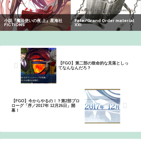
【速報】"見せブラ"女神、現る
【爆笑】最近のオスガキ、名前がダサすぎるｗｗｗｗ ：
26/08/05のニュース
【FGO】第二部の致命的な見落としっ
てなんなんだろ？
【FGO】今からやるの！？第2部プロ
ローグ「序／2017年 12月26日」開
幕！