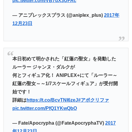
pic.twitter.com/VB7uX3UFAc
— アニプレックスプラス (@aniplex_plus)
2017年
12月23日
本日初めて明かされた「紅蓮の聖女」を発動した
ルーラー ジャンヌ・ダルクが
何とフィギュア化！ ANIPLEX+にて「ルーラー～
紅蓮の聖女～～1/7スケールフィギュア」が受付開
始です！
詳細は
https://t.co/BcvTNI6zeJ
#アポクリファ
pic.twitter.com/PfQ1YKwQbO
— Fate/Apocrypha (@FateApocryphaTV)
2017
年12月23日