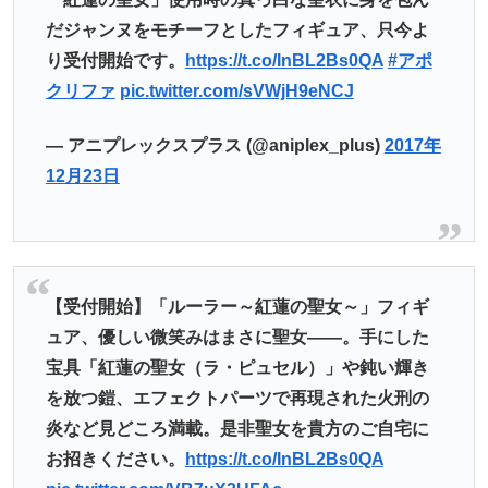
だジャンヌをモチーフとしたフィギュア、只今よ
り受付開始です。
https://t.co/InBL2Bs0QA
#アポ
クリファ
pic.twitter.com/sVWjH9eNCJ
— アニプレックスプラス (@aniplex_plus)
2017年
12月23日
【受付開始】「ルーラー～紅蓮の聖女～」フィギ
ュア、優しい微笑みはまさに聖女――。手にした
宝具「紅蓮の聖女（ラ・ピュセル）」や鈍い輝き
を放つ鎧、エフェクトパーツで再現された火刑の
炎など見どころ満載。是非聖女を貴方のご自宅に
お招きください。
https://t.co/InBL2Bs0QA