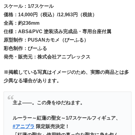
スケール：1/7スケール
価格：14,000円（税込）/12,963円（税抜）
全高：約236mm
仕様：ABS&PVC 塗装済み完成品・専用台座付属
原型制作：PUSANカモメ（びーふる）
彩色制作：びーふる
発売・販売元：株式会社アニプレックス
※掲載している写真はイメージのため、実際の商品とは多
少異なる場合があります。
主よ――。この身をゆだねます。
ルーラー～紅蓮の聖女～1/7スケールフィギュア、
#アニプラ
限定販売決定！
「紅蓮の聖女」使用時の真っ白な聖衣に身を包ん