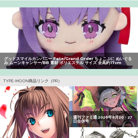
【画像】旅人女子「夜景を撮りたかっただけなのに、故郷
の村が燃やされたみたいになった」←26万ｲｲﾈｗｗｗｗ
【悲報】Z世代の身長低下の理由、ついに判明かｗｗｗｗ：
26/08/02のニュース
グリフィス（）「女の子は基本的に彼氏が３人必要」←500
万バズwww
グッドスマイルカンパニー Fate/Grand Order ちょこぷに ぬいぐる
み ムーンキャンサー/BB 素材 ポリエステル サイズ 全高約17cm
【画像】瀬戸環奈（セトカン）さん、ティファのコスプレ
でシコらせにくるｗｗｗ：26/08/01のニュース
【悲報】Mrs. GREEN APPLE、マジで逝くwwwwww
【懐古】ネット流行語2007年、ヤバすぎてワロッタァｗｗ
ｗｗ ：26/07/31のニュース
成人向けゲーム『ヤリステ メスブター』開発者絶望、銀行
がsteamからの入金を拒否→金が入ってなくても売上金額
分の納税義務あり