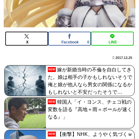
【FGO】コミカライズ「英霊剣豪七番勝負」【第47話】
勝負四・五番目（六）と先読み【第48話】決着 配信!!
PLAMATEA Fate/Grand Order シールダー/マシュ・キ
リエライト〔オルテナウス〕プラモデル[マックスファ
クトリー]が予約受付開始
X
Facebook
LINE
0
【FGO】まず宇宙進出が霊長譲ることに繋がるのが納得
2017.12.25
してない
嫁が新婚当時の不倫を自白してき
NEW
【画像】最新のライザ、まだイケるｗｗｗｗｗ
た。娘は相手の子かもしれないそうで
俺と娘が他人なら男女の関係になるか
もしれないと不安だったそうで…
韓国人「イ・ヨンス、チェコ戦の
NEW
変数を語る『高地＋雨＝ボールが速く
なる』」
【衝撃】NHK、ようやく気づくｗ
NEW