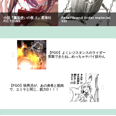
ぐらんぶる原作最新話、ヤバすぎる
夫さん、妻に「天井のシミ数えてれば終わるでな」と押し
倒されて性行為 → 凄いことになるｗｗｗｗｗ
【悲報】有名漫画家「体重の減少が止まりません」→ファ
ンから心配の声：26/08/07のニュース
【FGO】よくレジスタンスのライダー
実装できたね…めっちゃヤバイ奴やん
【FGO】快男児が、あの身長と筋肉
で、エミヤと同じ、筋力D！！！