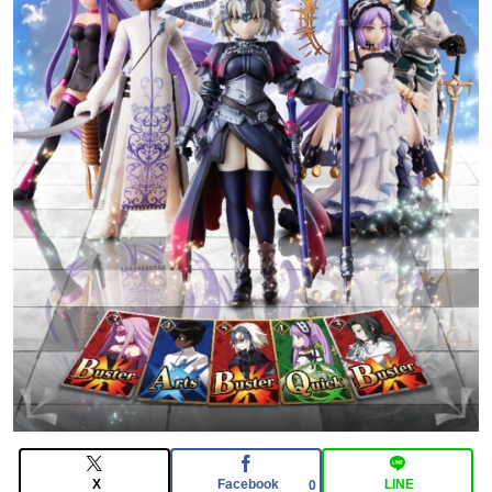
【FGO】スルトくんは保険に使えたのかね実際
【悲報】韓国人「え待って、何で日本の避難所って10年
前と同レベルなの(ドン引き
【FGO】絆16のメリットが全然出てこないけど、普通に
石がハチャメチャに貰えるとかそんな感じ？
X
Facebook
LINE
0