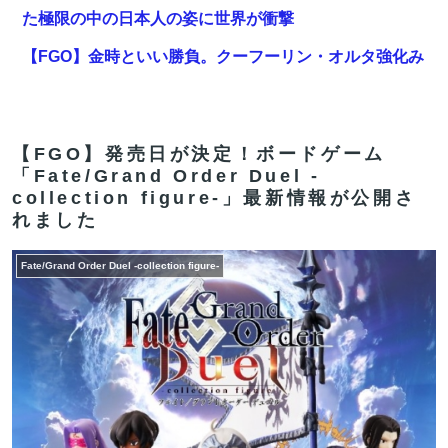
た極限の中の日本人の姿に世界が衝撃
【FGO】金時といい勝負。クーフーリン・オルタ強化み
んなの反応まとめ
【対談で激突】石破前総理「ウクが核放棄しなければ露
侵攻なかった」 湯崎前県知事「核抑止はフィクション」
【FGO】発売日が決定！ボードゲーム
「Fate/Grand Order Duel -
【FGO】再臨状態でバフ受けれる受けれないが困る
collection figure-」最新情報が公開さ
れました
パさん「平和を願う式典なのに防弾ガラスと防弾バッグ
SPで囲まれた壇上でスピーチする人が総理大臣」
Fate/Grand Order Duel -collection figure-
【FGO】バッファーとしても十分使えるね。レオニダス
強化みんなの反応まとめ
【雑談】アニプレックスってFGO以外で稼げるスマホゲ
ームってあるんだっけ？
【FGO】スルトくんは保険に使えたのかね実際