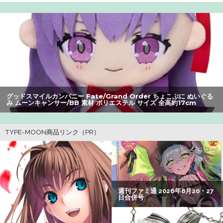
【爆笑】最近のオスガキ、名前がダサすぎるｗｗｗｗ ：
26/08/05のニュース
【衝撃】ワイのパッパ、会社でナンバーツーになった結果
ｗｗｗｗｗｗｗｗｗｗ
【画像】美人すぎる女医、ガチで見つかる。めちゃくちゃ
いいべｗｗｗｗ ：26/08/04のニュース
グッドスマイルカンパニー Fate/Grand Order ちょこぷに ぬいぐる
女性「レイプされました」検事「嘘では？」女性「傷つい
み ムーンキャンサー/BB 素材 ポリエステル サイズ 全高約17cm
たので訴えます」
【朗報】アマガミの棚町薫さん、最新絵でめっちゃ可愛く
なる：26/08/03のニュース
ホリエモン「面接でさ、納豆パックの薄いフィルムって何
のために入っていの？って聞くわけ」
【悲報】Z世代の身長低下の理由、ついに判明かｗｗｗｗ：
26/08/02のニュース