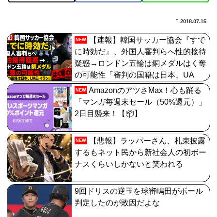
2018.07.15
【速報】韓国サッカー協会『すで
NEW
に時効だ』、外国人審判らへ性的接待
疑惑→ロンドン五輪は銅メダルはく奪
の可能性「審判の国籍は日本、UA
E、イラン」
AmazonのアツさMax！心も踊る
NEW
「マンガ毎週末セール（50%還元）」
2日目襲来！【📦】
【悲報】ラッパーさん、札束披露
NEW
するもネット民から新社会人の初ボー
ナスくらいしかないと笑われる
9回ドリスの逆玉を球審嶋田がボール
判定したのが敗因だよな