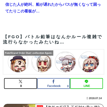
信じた人が絶叫、船が遅れたからバスが無くなって困っ
てたりこの看板が…
【FGO】今から弓戴冠戦を回るが杉谷さんとエウエウ、
どっちが使いやすい？
報ステの気象予報士さん、こういうのでいいんだよって
【FGO】バトル鉛筆はなんかルール複雑で
流行らなかったみたいね…
いう横乳の張り
【FGO】ゲーム部分はガッツリ弄って欲しい。でも新し
Fate/Grand Order Duel -collection figure-
いの作って挑戦するの難しいかも
【画像】フジテレビで水着JKｗｗｗｗｗｗｗｗｗｗｗ
ｗｗｗｗｗ
【FGO】まず宇宙進出が霊長譲ることに繋がるのが納得
X
Facebook
LINE
0
してない
2018.07.14
【雑談】アニプレックスってFGO以外で稼げるスマホゲ
ームってあるんだっけ？