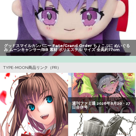
ットミームと化すｗｗｗｗ
【悲報】Z世代の身長低下の理由、ついに判明かｗｗｗｗ：
26/08/02のニュース
【速報】ジャンポケ斎藤、求刑7年で逝く。実刑確実か
グッドスマイルカンパニー Fate/Grand Order ちょこぷに ぬいぐる
み ムーンキャンサー/BB 素材 ポリエステル サイズ 全高約17cm
【画像】瀬戸環奈（セトカン）さん、ティファのコスプレ
でシコらせにくるｗｗｗ：26/08/01のニュース
息子のオニーを発見したワイの嫁、全ての対応を間違えて
しまう…
【懐古】ネット流行語2007年、ヤバすぎてワロッタァｗｗ
ｗｗ ：26/07/31のニュース
グリフィス（）「女の子は基本的に彼氏が３人必要」←500
万バズwww
【訃報】人気Vtuberの犬、19歳で死去