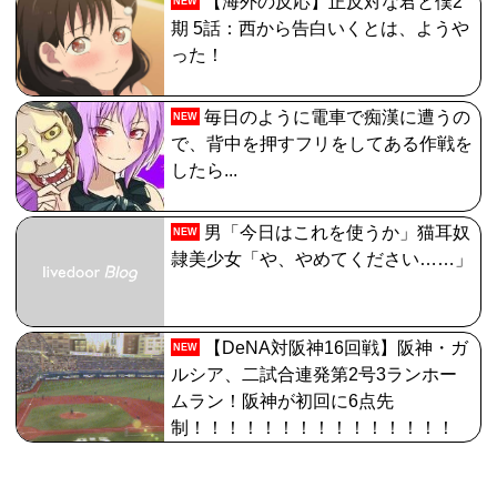
【海外の反応】正反対な君と僕2
NEW
期 5話：西から告白いくとは、ようや
【FGO】神に愛された星1バッファー。アマデウス強化
った！
がすごいと話題に
【FGO】コミカライズ「英霊剣豪七番勝負」【第47話】
毎日のように電車で痴漢に遭うの
NEW
勝負四・五番目（六）と先読み【第48話】決着 配信!!
で、背中を押すフリをしてある作戦を
したら...
【画像】福岡、こんなのが普通に走ってるｗｗｗｗｗｗ
ｗｗｗｗｗｗｗｗｗｗ
男「今日はこれを使うか」猫耳奴
NEW
【FGO】スルトくんは保険に使えたのかね実際
隷美少女「や、やめてください……」
【DeNA対阪神16回戦】阪神・ガ
NEW
ルシア、二試合連発第2号3ランホー
ムラン！阪神が初回に6点先
制！！！！！！！！！！！！！！！