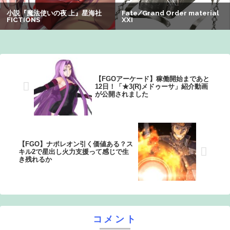
【爆笑】最近のオスガキ、名前がダサすぎるｗｗｗｗ ：
26/08/05のニュース
【FGOアーケード】稼働開始まであと
12日！「★3(R)メドゥーサ」紹介動画
が公開されました
【FGO】ナポレオン引く価値ある？ス
キル2で星出し火力支援って感じで生
き残れるか
コメント