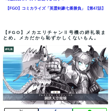
【FGO】コミカライズ「英霊剣豪七番勝負」【第47話】
勝負四・五番目（六）と先読み【第48話】決着 配信!!
高市首相の被災地訪問動画に噛みついた某議員、過去の
自分のやらかしを速攻で掘り起こされてしまい……
【FGO】メカエリチャンⅡ号機の絆礼装ま
とめ。メカだから恥ずかしくないもん。
【FGO】セミラミス Fate/GrandOrderのイラスト紹介
3983
絆礼装
【悲報】ちいかわ、やっぱり不人気だったｗｗｗｗ
【FGO】組み合わせ次第で活かせる場面がきっとある。
鬼女紅葉・ファントム強化みんなの反応まとめ
【FGO】組み合わせ次第で活かせる場面がきっとある。
鬼女紅葉・ファントム強化みんなの反応まとめ
【FGO】ゲーム部分はガッツリ弄って欲しい。でも新し
いの作って挑戦するの難しいかも