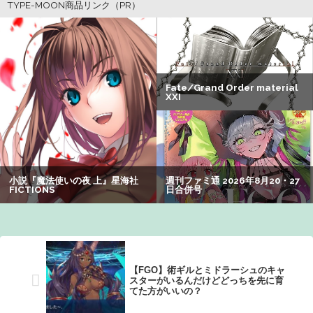
息子のオニーを発見したワイの嫁、全ての対応を間違えて
しまう…
【懐古】ネット流行語2007年、ヤバすぎてワロッタァｗｗ
ｗｗ ：26/07/31のニュース
【画像】『To LOVEる』のアクキー、不評だった理由が明
確すぎる
【速報】"見せブラ"女神、現る
【爆笑】最近のオスガキ、名前がダサすぎるｗｗｗｗ ：
26/08/05のニュース
【FGO】術ギルとミドラーシュのキャ
スターがいるんだけどどっちを先に育
てた方がいいの？