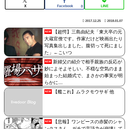
PLAMATEA Fate/Grand Order シールダー/マシュ・キ
X
Facebook
LINE
0
リエライト〔オルテナウス〕プラモデル[マックスファ
2017.12.25
2018.01.07
クトリー]が予約受付開始
【超愕】三島由紀夫「東大卒の元
【画像】どのくノ一を快楽責めしたいｗｗｗｗｗ
NEW
大蔵官僚です。作家だけど映画出たり
【FGO】セミラミス Fate/GrandOrderのイラスト紹介
写真集出しました。腹切って死にまし
3983
た」←こいつ
新婦父の紹介で相手親族の反応が
NEW
妙によそよそしい。不穏な空気のまま
始まった結婚式で、まさかの事実が明
らかに…
【艦これ】ムラクモウサギ 他
NEW
【悲報】ワンピースの赤髪のシャ
NEW
ンクスさん、ガチで言語力が崩壊して