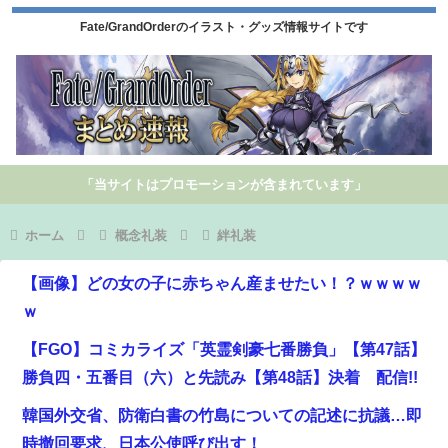
Fate/GrandOrderのイラスト・グッズ情報サイトです
「当サイトはプロモーションが含まれています」
ホーム
概念礼装
絆礼装
【画像】どの女の子に赤ちゃん産ませたい！？ｗｗｗｗ
ｗ
【FGO】コミカライズ「英霊剣豪七番勝負」【第47話】
勝負四・五番目（六）と先読み【第48話】決着 配信!!
韓国外交省、防衛白書の竹島についての記述に抗議…即
時撤回要求、日本公使呼び出す！