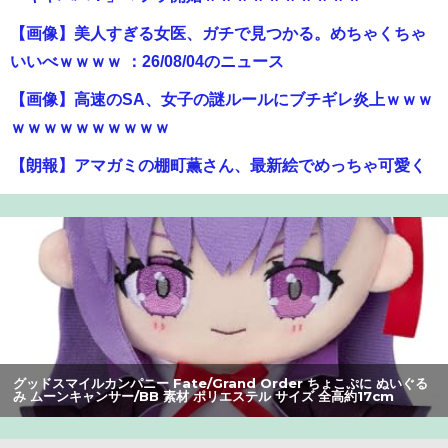
【画像】美人すぎる女医、ガチで見つかる。めちゃくちゃ
いいべｗｗｗｗ ：26/08/04のニュース
【画像】高速のSA、女子の謎ルールにブチギレ炎上ｗｗｗ
ｗｗｗｗｗｗｗｗｗｗ
【朗報】アマガミの棚町薫さん、最新絵でめっちゃ可愛く
なる：26/08/03のニュース
【画像】X女子「ガチでこういう彼氏欲しくて息できん」
2000万バズ
【悲報】Z世代の身長低下の理由、ついに判明かｗｗｗｗ：
26/08/02のニュース
【訃報】人気Vtuberの犬、19歳で死去
グッドスマイルカンパニー Fate/Grand Order ちょこぷに ぬいぐる
み ムーンキャンサー/BB 素材 ポリエステル サイズ 全高約17cm
【画像】瀬戸環奈（セトカン）さん、ティファのコスプレ
でシコらせにくるｗｗｗ：26/08/01のニュース