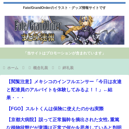
Fate/GrandOrderのイラスト・グッズ情報サイトです
「当サイトはプロモーションが含まれています」
ホーム
概念礼装
絆礼装
【閲覧注意】メキシコのインフルエンサー「今日は友達
と配達員のアルバイトを体験してみるよ！！」←結
果・・・
【FGO】スルトくんは保険に使えたのかね実際
【京都大病院】誤って正常脳幹を摘出された女性､重篤
な植物状態だが意識は正常で何かを思考していると判明