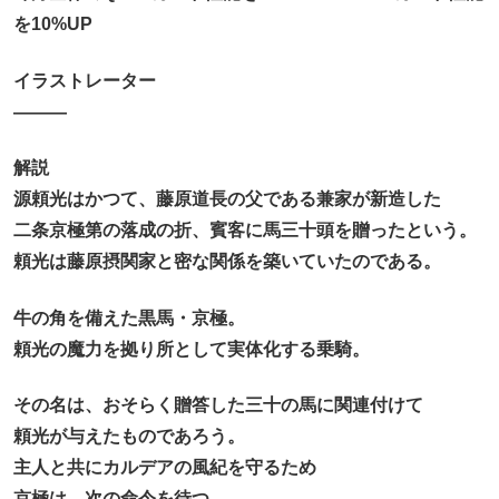
を10%UP
イラストレーター
―――
解説
源頼光はかつて、藤原道長の父である兼家が新造した
二条京極第の落成の折、賓客に馬三十頭を贈ったという。
頼光は藤原摂関家と密な関係を築いていたのである。
牛の角を備えた黒馬・京極。
頼光の魔力を拠り所として実体化する乗騎。
その名は、おそらく贈答した三十の馬に関連付けて
頼光が与えたものであろう。
主人と共にカルデアの風紀を守るため
京極は、次の命令を待つ。