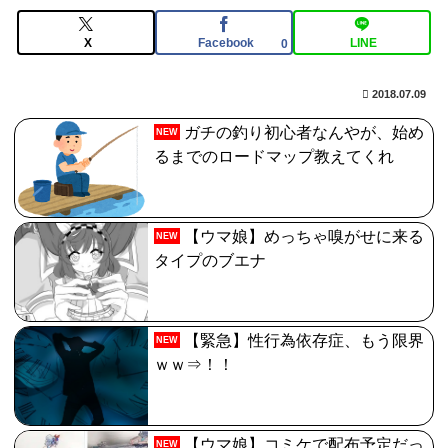
クレメンス。アサシン単体最強だがそれだけってどうい
うこと？
X
Facebook
LINE
0
【FGO】水着玉藻 Fate/GrandOrderのイラスト紹介
2018.07.09
3986
ガチの釣り初心者なんやが、始め
NEW
日向坂OGの最新ランジェリー、もうエグいだろ・・・
るまでのロードマップ教えてくれ
(画像どーん)
【FGO】ジャンヌ系にラクシュミーは含まれますか？W
ジル・ド・レェ強化みんなの反応まとめ
【ウマ娘】めっちゃ嗅がせに来る
NEW
タイプのブエナ
【緊急】性行為依存症、もう限界
NEW
ｗｗ⇒！！
【ウマ娘】コミケで配布予定だっ
NEW