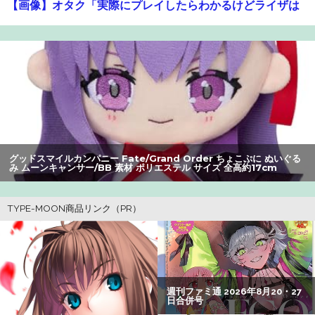
【画像】オタク「実際にプレイしたらわかるけどライザは
友達って感じで性的な目では見れないｗ」←これｗｗｗ
ｗ：26/08/06のニュース
【悲報】高市早苗に逆らった財務官僚、異例の左遷ｗｗｗ
ｗｗｗｗｗ
【爆笑】最近のオスガキ、名前がダサすぎるｗｗｗｗ ：
26/08/05のニュース
グッドスマイルカンパニー Fate/Grand Order ちょこぷに ぬいぐる
【悲報】ライザさん、おぱいを触られてしまうｗｗｗｗｗ
み ムーンキャンサー/BB 素材 ポリエステル サイズ 全高約17cm
ｗｗｗ
【画像】美人すぎる女医、ガチで見つかる。めちゃくちゃ
いいべｗｗｗｗ ：26/08/04のニュース
夫さん、妻に「天井のシミ数えてれば終わるでな」と押し
倒されて性行為 → 凄いことになるｗｗｗｗｗ
【朗報】アマガミの棚町薫さん、最新絵でめっちゃ可愛く