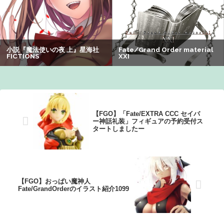
なる：26/08/03のニュース
【動画】福岡の電車、複数の駅で「チンポッ」というアナ
ウンスが流れ大騒ぎwwwwwwwww
可愛すぎるおむすび屋さん（28）、新店舗に4000万円クラ
ファンした成功した結果弱男集団から叩かれてしまうｗｗ
ｗｗ
【謎】アキバが夜のお店だらけになってしまった理由、誰
【FGO】「Fate/EXTRA CCC セイバ
にも分からないｗｗｗｗ：26/08/08のニュース
ー神話礼装」フィギュアの予約受付ス
タートしましたー
【FGO】おっぱい魔神人
Fate/GrandOrderのイラスト紹介1099