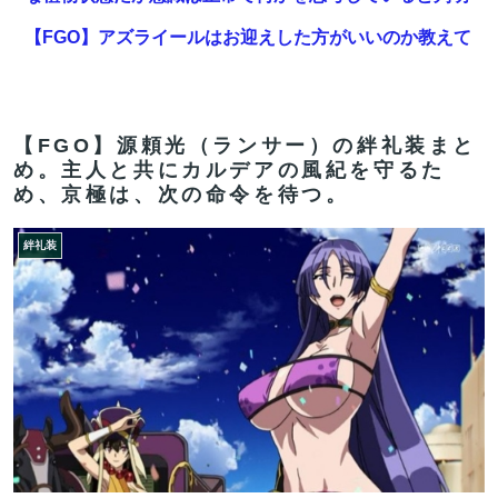
【FGO】アズライールはお迎えした方がいいのか教えて
クレメンス。アサシン単体最強だがそれだけってどうい
うこと？
【画像】悪いプリキュア「2万でどう？」
【FGO】源頼光（ランサー）の絆礼装まと
め。主人と共にカルデアの風紀を守るた
【FGO】再臨状態でバフ受けれる受けれないが困る
め、京極は、次の命令を待つ。
エッセイスト「原爆を二度と使わせてはならない」
絆礼装
⇒「もちろん中国の核も非難する？」⇒「中国の核は綺
麗な核！」
【FGO】ジャンヌ系にラクシュミーは含まれますか？W
ジル・ド・レェ強化みんなの反応まとめ
【FGO】バッファーとしても十分使えるね。レオニダス
強化みんなの反応まとめ
【FGO】アズライールはお迎えした方がいいのか教えて