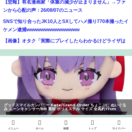
SNSで知り合ったJK10人とSXしてハメ撮り770本撮ったイ
ケメン逮捕wwwwwwwwwwwwwww
【画像】オタク「実際にプレイしたらわかるけどライザは
友達って感じで性的な目では見れないｗ」←これｗｗｗ
ｗ：26/08/06のニュース
【画像】ハンターハンターさん、ガチで最強の新能力を登
場させてしまうｗｗｗｗｗｗｗ
【爆笑】最近のオスガキ、名前がダサすぎるｗｗｗｗ ：
26/08/05のニュース
【朗報】Vtuber界、新たなる『弱男の姫』が爆誕ｗｗｗｗ
ｗｗｗｗｗｗｗ
グッドスマイルカンパニー Fate/Grand Order ちょこぷに ぬいぐる
み アルターエゴ/パッションリップ 素材 ポリエステル サイズ 全高約
【画像】美人すぎる女医、ガチで見つかる。めちゃくちゃ
17cm
いいべｗｗｗｗ ：26/08/04のニュース
ワイ、「着衣おっばい」でしか抜けない体質になってしま
メニュー
ホーム
検索
トップ
サイドバー