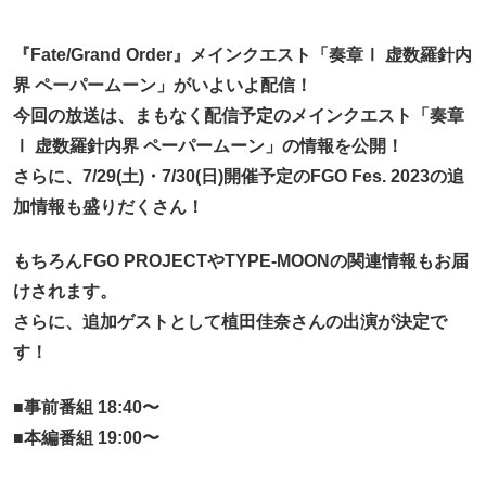
『Fate/Grand Order』メインクエスト「奏章Ⅰ 虚数羅針内
界 ペーパームーン」がいよいよ配信！
今回の放送は、まもなく配信予定のメインクエスト「奏章
Ⅰ 虚数羅針内界 ペーパームーン」の情報を公開！
さらに、7/29(土)・7/30(日)開催予定のFGO Fes. 2023の追
加情報も盛りだくさん！
もちろんFGO PROJECTやTYPE-MOONの関連情報もお届
けされます。
さらに、追加ゲストとして植田佳奈さんの出演が決定で
す！
■
事前番組
18:40〜
■本編番組
19:00〜