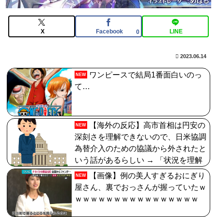
【FGO】中国語版10周年を記念した「OVER THE
SAME SKY all over the world」。武内崇さん描き下ろ
し「アルトリア・ペンドラゴン」上海Verが公開
X
Facebook
LINE
0
【FGO】邪馬台国の魔王。卑弥呼の強化つよい…デスチ
2023.06.14
ェンジしないなら最適クリサポーター
ワンピースで結局1番面白いのっ
NEW
【画像】どのくノ一を快楽責めしたいｗｗｗｗｗ
て…
【FGO】アズライール周年としては盛り上がらない。あ
とで見せ場は来るんだろうけどキャラ印象がまだしょぼ
【海外の反応】高市首相は円安の
NEW
い
深刻さを理解できないので、日米協調
為替介入のための協議から外されたと
いう話があるらしい → 「状況を理解
していないからって理由ならトランプ
【画像】例の美人すぎるおにぎり
NEW
を色んな議論から追い出したほうがい
屋さん、裏でおっさんが握っていたｗ
いわ」「日本がアメリカの州になるの
ｗｗｗｗｗｗｗｗｗｗｗｗｗｗｗｗ
も遠くないな」