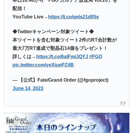
本日18:40から「FGO カルデア放送局 Vol.20」を
配信！
YouTube Live→
https://t.co/gels21d05s
◆Twitterキャンペーン対象ツイート◆
本ツイートを含む対象ツイート2件のRT合計数が
最大7万RT達成で聖晶石14個をプレゼント！
詳しくは→
https://t.co/6aIFmiJQYJ
#FGO
pic.twitter.com/yeXiuePZ4B
— 【公式】Fate/Grand Order (@fgoproject)
June 14, 2023