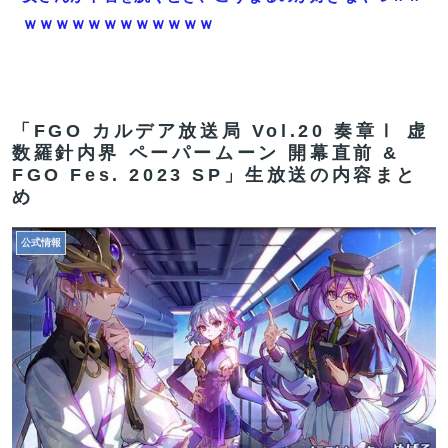
ｗｗｗｗｗｗｗｗｗｗｗｗ
【FGO】再臨状態でバフ受けれる受けれないが困る
【速報】八村塁、人種差別的な声に対して「日本で生ま
れ日本で育ち日本語話す。誰に何を言われようが日本
「FGO カルデア放送局 Vol.20 奏章Ⅰ 虚
数羅針内界 ペーパームーン 開幕直前 &
人、日本人であるプライドがある」
FGO Fes. 2023 SP」生放送の内容まと
【FGO】水着玉藻 Fate/GrandOrderのイラスト紹介
め
3986
公式情報
【急募】作中最強だと思ったのにアッサリ死んだキャラ
←誰そうぞうした？
【FGO】リリス Fate/GrandOrderのイラスト紹介3987
【FGO】アズライールはお迎えした方がいいのか教えて
クレメンス。アサシン単体最強だがそれだけってどうい
うこと？