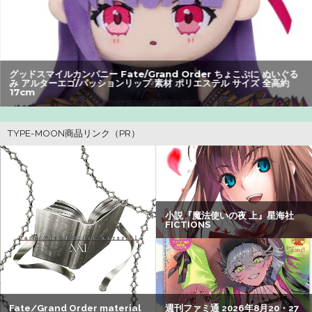
【朗報】アマガミの棚町薫さん、最新絵でめっちゃ可愛く
なる：26/08/03のニュース
【衝撃】ハンターハンター、とんでもねえ伏線が発掘され
グッドスマイルカンパニー Fate/Grand Order ちょこぷに ぬいぐる
み アルターエゴ/パッションリップ 素材 ポリエステル サイズ 全高約
る。クルタ族の虐殺犯人がツェリードニヒだった模様！
17cm
【悲報】Z世代の身長低下の理由、ついに判明かｗｗｗｗ：
26/08/02のニュース
【警告】社会人「スムージーにキウイ皮ごと入れよ。これ
美容にいいんだよね〜」→ 結果…
【画像】瀬戸環奈（セトカン）さん、ティファのコスプレ
でシコらせにくるｗｗｗ：26/08/01のニュース
【悲報】映画館の客、ほぼバイオテロレベルのやらかしで
観客が避難する事態にｗｗｗｗ
【速報】熊本イオンモール、爆発の原因は『これ』の可能