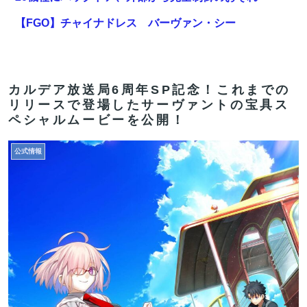
【FGO】チャイナドレス バーヴァン・シー
Fate/GrandOrderのイラスト紹介3985
【朗報】「ドカ食いダイスキ！ もちづきさん」アニメ
化！これも露悪漫画なの？
カルデア放送局6周年SP記念！これまでの
リリースで登場したサーヴァントの宝具ス
【FGO】スルトくんは保険に使えたのかね実際
ペシャルムービーを公開！
「安物買いの銭失いだったねぇ」とインドネシア高速鉄
公式情報
道の最終処分に日本側騒然、国家予算は使わないという
と何が財源なんだ？
【FGO】チャイナドレス バーヴァン・シー
Fate/GrandOrderのイラスト紹介3985
【FGO】金時といい勝負。クーフーリン・オルタ強化み
んなの反応まとめ
【FGO】金時といい勝負。クーフーリン・オルタ強化み