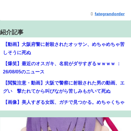
fategrandorder
紹介記事
【動画】大阪府警に射殺されたオッサン、めちゃめちゃ苦
しそうに死ぬ
【爆笑】最近のオスガキ、名前がダサすぎるｗｗｗｗ ：
26/08/05のニュース
【閲覧注意・動画】大阪で警察に射殺された男の動画、エ
グい 撃たれてから叫びながら苦しみもがいて死ぬ
【画像】美人すぎる女医、ガチで見つかる。めちゃくちゃ
いいべｗｗｗｗ ：26/08/04のニュース
【衝撃】クルタ族虐 殺の犯人、ツェリードニヒで確定！ク
ロロの演劇のせいで2人も無駄死ににwwww