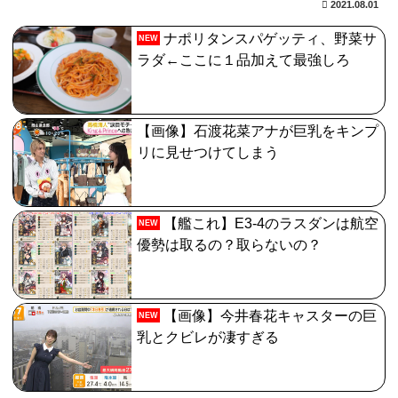
2021.08.01
ナポリタンスパゲッティ、野菜サ
NEW
ラダ←ここに１品加えて最強しろ
【画像】石渡花菜アナが巨乳をキンプ
リに見せつけてしまう
【艦これ】E3-4のラスダンは航空
NEW
優勢は取るの？取らないの？
【画像】今井春花キャスターの巨
NEW
乳とクビレが凄すぎる