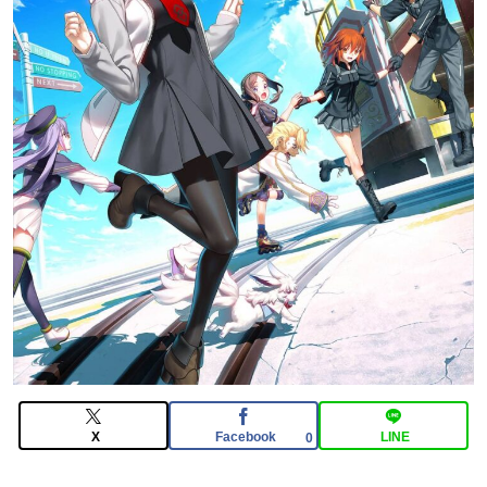
んなの反応まとめ
【FGO】金時といい勝負。クーフーリン・オルタ強化み
んなの反応まとめ
【悲報】内田りこ「社会に戻りたいです」
【FGO】まず宇宙進出が霊長譲ることに繋がるのが納得
してない
X
Facebook
LINE
0