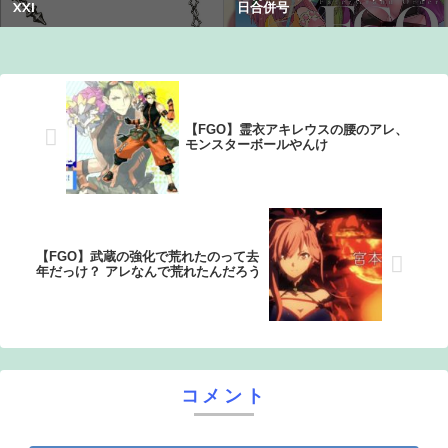
性
【画像】オタク「実際にプレイしたらわかるけどライザは
友達って感じで性的な目では見れないｗ」←これｗｗｗ
ｗ：26/08/06のニュース
【FGO】霊衣アキレウスの腰のアレ、
モンスターボールやんけ
【FGO】武蔵の強化で荒れたのって去
年だっけ？ アレなんで荒れたんだろう
コメント