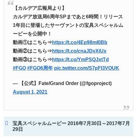
【カルデア広報局より】
カルデア放送局6周年SPまであと6時間！リリース
1年目に登場したサーヴァントの宝具スペシャルム
ービーを公開中！
動画①はこちら⇒
https://t.co/4Ep98mI0Bb
動画②はこちら⇒
https://t.co/cnaJDvXiUx
動画③はこちら⇒
https://t.co/YmPSQJxtTd
#FGO
#FGO6周年
pic.twitter.com/S7pFI3VOUK
— 【公式】Fate/Grand Order (@fgoproject)
August 1, 2021
宝具スペシャルムービー 2016年7月30日～2017年7月
29日