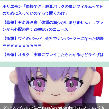
ホリエモン「面接でさ、納豆パックの薄いフィルムって何
のために入っていの？って聞くわけ」
【悲報】有名漫画家「体重の減少が止まりません」→ファ
ンから心配の声：26/08/07のニュース
【衝撃】ワイのパッパ、会社でナンバーツーになった結果
ｗｗｗｗｗｗｗｗｗｗ
【画像】オタク「実際にプレイしたらわかるけどライザは
友達って感じで性的な目では見れないｗ」←これｗｗｗ
ｗ：26/08/06のニュース
【画像】JKダンス部、部員の８割が巨乳のムホホ部だった
ｗｗｗｗ
【爆笑】最近のオスガキ、名前がダサすぎるｗｗｗｗ ：
26/08/05のニュース
グッドスマイルカンパニー Fate/Grand Order ちょこぷに ぬいぐる