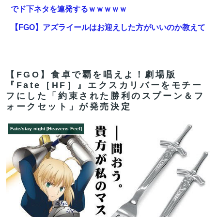
でド下ネタを連発するｗｗｗｗｗ
【FGO】アズライールはお迎えした方がいいのか教えて
クレメンス。アサシン単体最強だがそれだけってどうい
うこと？
「住信SBI」が「ドコモの銀行」に変わってうんざりし
【FGO】食卓で覇を唱えよ！劇場版
『Fate［HF］』エクスカリバーをモチー
てるやつｗｗｗｗｗｗｗ
フにした「約束された勝利のスプーン＆フ
【FGO】水着玉藻 Fate/GrandOrderのイラスト紹介
ォークセット」が発売決定
3986
Fate/stay night [Heavens Feel]
【動画】タイのティパンコーン王子が日本人女性とデー
トか？
【FGO】水着玉藻 Fate/GrandOrderのイラスト紹介
3986
【FGO】アズライールはお迎えした方がいいのか教えて
クレメンス。アサシン単体最強だがそれだけってどうい