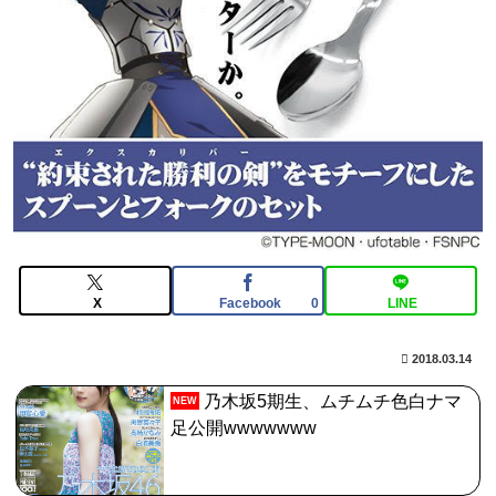
うこと？
【FGO】絆16のメリットが全然出てこないけど、普通に
石がハチャメチャに貰えるとかそんな感じ？
【FGO】ジャンヌ系にラクシュミーは含まれますか？W
ジル・ド・レェ強化みんなの反応まとめ
【画像】影山優佳さん(25)、下着姿であたシコが止まら
ない
【FGO】ジャンヌ系にラクシュミーは含まれますか？W
X
Facebook
LINE
0
ジル・ド・レェ強化みんなの反応まとめ
2018.03.14
乃木坂5期生、ムチムチ色白ナマ
NEW
足公開wwwwwww