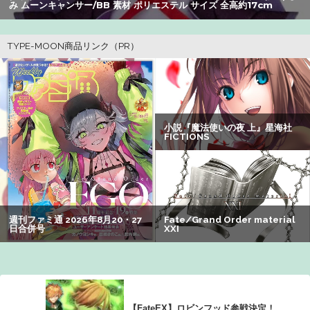
みいちゃん、セコカンになる
み ムーンキャンサー/BB 素材 ポリエステル サイズ 全高約17cm
【画像】美人すぎる女医、ガチで見つかる。めちゃくちゃ
いいべｗｗｗｗ ：26/08/04のニュース
【悲報】ライザさん、おぱいを触られてしまうｗｗｗｗｗ
ｗｗｗ
【朗報】アマガミの棚町薫さん、最新絵でめっちゃ可愛く
なる：26/08/03のニュース
ぐらんぶる原作最新話、ヤバすぎる
【画像】咲-saki-作者、ようやく『奇乳』に気付くｗｗｗｗ
【謎】アキバが夜のお店だらけになってしまった理由、誰
にも分からないｗｗｗｗ：26/08/08のニュース
【FateEX】ロビンフッド参戦決定！