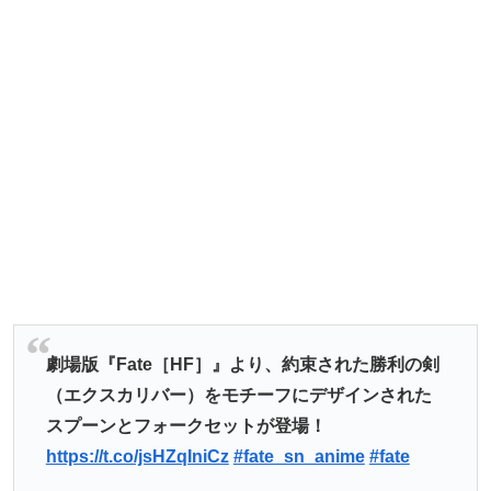
劇場版『Fate［HF］』より、約束された勝利の剣
（エクスカリバー）をモチーフにデザインされた
スプーンとフォークセットが登場！
https://t.co/jsHZqIniCz
#fate_sn_anime
#fate