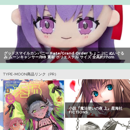
【閲覧注意】元臆女キャバ嬢の首吊り自配信、拡散されま
くって終わるｗｗｗｗｗｗｗ
【朗報】アマガミの棚町薫さん、最新絵でめっちゃ可愛く
なる：26/08/03のニュース
町の弁当屋「申し訳ないが消費税1%になったらその分商品
グッドスマイルカンパニー Fate/Grand Order ちょこぷに ぬいぐる
代を値上げするわ」
み ムーンキャンサー/BB 素材 ポリエステル サイズ 全高約17cm
【悲報】Z世代の身長低下の理由、ついに判明かｗｗｗｗ：
26/08/02のニュース
【警告】社会人「スムージーにキウイ皮ごと入れよ。これ
美容にいいんだよね〜」→ 結果…
【画像】瀬戸環奈（セトカン）さん、ティファのコスプレ
でシコらせにくるｗｗｗ：26/08/01のニュース
【悲報】映画館の客、ほぼバイオテロレベルのやらかしで