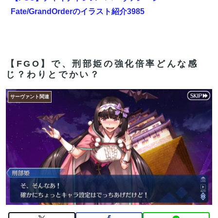
Fate/GrandOrderのイラスト紹介3985
乃木坂で一番顔がエい子ｗｗｗｗｗｗｗｗｗｗｗｗｗｗ
ｗｗｗｗｗ
【FGO】スルトくんは保険に使えたのかね実際
【FGO】で、刑部姫の強化倍率どんな感
じ？わりとでかい？
海外「世界で日本を死守するぞ！」 日本の消防署を訪れ
たちびっ子集団が世界をメロメロに
サーヴァント関連
【FGO】まず宇宙進出が霊長譲ることに繋がるのが納得
してない
中国製ルーター20機種にバックドア 外部から完全制御
できる機能が仕込まれていた
【FGO】まず宇宙進出が霊長譲ることに繋がるのが納得
してない
【FGO】ティアマト Fate/GrandOrderのイラスト紹介