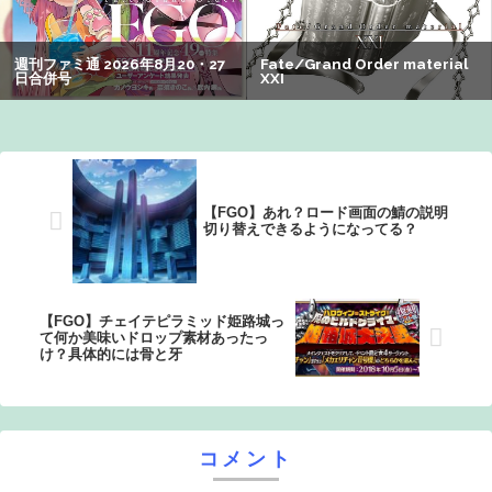
観客が避難する事態にｗｗｗｗ
【衝撃】クルタ族虐 殺の犯人、ツェリードニヒで確定！ク
ロロの演劇のせいで2人も無駄死ににwwww
【画像】オタク「実際にプレイしたらわかるけどライザは
友達って感じで性的な目では見れないｗ」←これｗｗｗ
ｗ：26/08/06のニュース
【FGO】あれ？ロード画面の鯖の説明
切り替えできるようになってる？
【FGO】チェイテピラミッド姫路城っ
て何か美味いドロップ素材あったっ
け？具体的には骨と牙
コメント