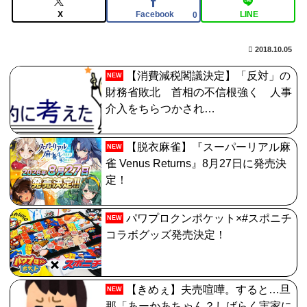
3984
X
Facebook
LINE
0
【FGO】チャイナドレス バーヴァン・シー
2018.10.05
Fate/GrandOrderのイラスト紹介3985
【消費減税閣議決定】「反対」の
【FGO】スルトくんは保険に使えたのかね実際
NEW
財務省敗北 首相の不信根強く 人事
【画像】どのくノ一を快楽責めしたいｗｗｗｗｗ
介入をちらつかされ…
【脱衣麻雀】『スーパーリアル麻
NEW
雀 Venus Returns』8月27日に発売決
定！
パワプロクンポケット×#スポニチ
NEW
コラボグッズ発売決定！
【きめぇ】夫売喧嘩。すると…旦
NEW
那「あーかあちゃん？しばらく実家に