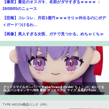
【爆笑】最近のオスガキ、名前がダサすぎるｗｗｗｗ ：
26/08/05のニュース
【悲報】コレコレ、月収1億円ｗｗｗそりゃ外出るのにボデ
ィガードつけるわ…
【画像】美人すぎる女医、ガチで見つかる。めちゃくちゃ
いいべｗｗｗｗ ：26/08/04のニュース
【閲覧注意】元臆女キャバ嬢の首吊り自配信、拡散されま
くって終わるｗｗｗｗｗｗｗ
【朗報】アマガミの棚町薫さん、最新絵でめっちゃ可愛く
なる：26/08/03のニュース
町の弁当屋「申し訳ないが消費税1%になったらその分商品
グッドスマイルカンパニー Fate/Grand Order ちょこぷに ぬいぐる
代を値上げするわ」
み ムーンキャンサー/BB 素材 ポリエステル サイズ 全高約17cm
【悲報】Z世代の身長低下の理由、ついに判明かｗｗｗｗ：
26/08/02のニュース