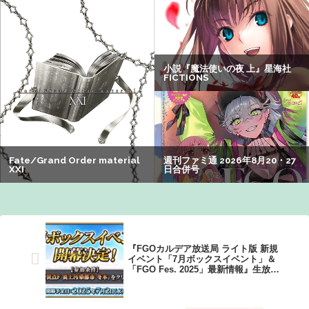
【警告】社会人「スムージーにキウイ皮ごと入れよ。これ
美容にいいんだよね〜」→ 結果…
【画像】瀬戸環奈（セトカン）さん、ティファのコスプレ
でシコらせにくるｗｗｗ：26/08/01のニュース
【悲報】映画館の客、ほぼバイオテロレベルのやらかしで
観客が避難する事態にｗｗｗｗ
【衝撃】クルタ族虐 殺の犯人、ツェリードニヒで確定！ク
ロロの演劇のせいで2人も無駄死ににwwww
【画像】オタク「実際にプレイしたらわかるけどライザは
友達って感じで性的な目では見れないｗ」←これｗｗｗ
ｗ：26/08/06のニュース
『FGOカルデア放送局 ライト版 新規
イベント「7月ボックスイベント」＆
「FGO Fes. 2025」最新情報』生放送
の内容まとめ