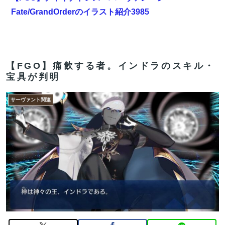
Fate/GrandOrderのイラスト紹介3985
乃木坂で一番顔がエい子ｗｗｗｗｗｗｗｗｗｗｗｗｗｗ
ｗｗｗｗｗ
【FGO】スルトくんは保険に使えたのかね実際
【FGO】痛飲する者。インドラのスキル・
宝具が判明
海外「世界で日本を死守するぞ！」 日本の消防署を訪れ
たちびっ子集団が世界をメロメロに
サーヴァント関連
【FGO】まず宇宙進出が霊長譲ることに繋がるのが納得
してない
中国製ルーター20機種にバックドア 外部から完全制御
できる機能が仕込まれていた
【FGO】まず宇宙進出が霊長譲ることに繋がるのが納得
してない
【FGO】ティアマト Fate/GrandOrderのイラスト紹介