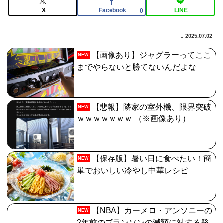
3984
X
Facebook
LINE
0
【FGO】チャイナドレス バーヴァン・シー
2025.07.02
Fate/GrandOrderのイラスト紹介3985
【画像あり】ジャグラーってここ
【FGO】スルトくんは保険に使えたのかね実際
NEW
までやらないと勝てないんだよな
【画像】どのくノ一を快楽責めしたいｗｗｗｗｗ
【悲報】隣家の室外機、限界突破
NEW
ｗｗｗｗｗｗｗ （※画像あり）
【保存版】暑い日に食べたい！簡
NEW
単でおいしい冷やし中華レシピ
【NBA】カーメロ・アンソニーの
NEW
2年前のブランソンの減額に対する発