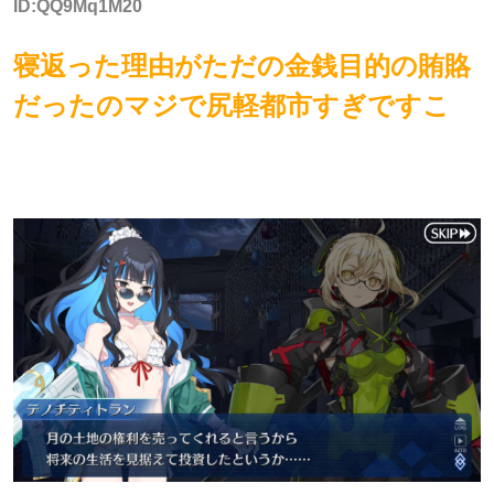
ID:QQ9Mq1M20
寝返った理由がただの金銭目的の賄賂
だったのマジで尻軽都市すぎですこ