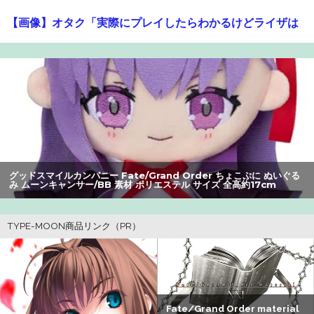
【画像】オタク「実際にプレイしたらわかるけどライザは
友達って感じで性的な目では見れないｗ」←これｗｗｗ
ｗ：26/08/06のニュース
【悲報】高市早苗に逆らった財務官僚、異例の左遷ｗｗｗ
ｗｗｗｗｗ
【爆笑】最近のオスガキ、名前がダサすぎるｗｗｗｗ ：
26/08/05のニュース
グッドスマイルカンパニー Fate/Grand Order ちょこぷに ぬい
ぐる
み アルターエゴ/パッションリップ 素材 ポリエステル サイズ 全高
【悲報】ライザさん、おぱいを触られてしまうｗｗｗｗｗ
17cm
ｗｗｗ
【画像】美人すぎる女医、ガチで見つかる。めちゃくちゃ
いいべｗｗｗｗ ：26/08/04のニュース
夫さん、妻に「天井のシミ数えてれば終わるでな」と押し
倒されて性行為 → 凄いことになるｗｗｗｗｗ