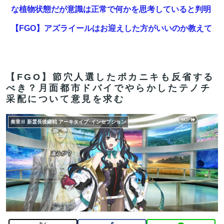
な植物状態だが意識は正常で何かを思考していると判明
【FGO】アズライールはお迎えした方がいいのか教えて
クレメンス。アサシン単体最強だがそれだけってどうい
うこと？
【画像】悪いプリキュア「2万でどう？」
【FGO】節穴人選したポカニキも反省する
べき？月面都市ドバイでやらかしたテノチ
【FGO】再臨状態でバフ受けれる受けれないが困る
采配について意見を求む
エッセイスト「原爆を二度と使わせてはならない」
奏章Ⅲ 新霊長後継戦 アーキタイプ･インセプション
⇒「もちろん中国の核も非難する？」⇒「中国の核は綺
麗な核！」
【FGO】ジャンヌ系にラクシュミーは含まれますか？W
ジル・ド・レェ強化みんなの反応まとめ
【FGO】バッファーとしても十分使えるね。レオニダス
強化みんなの反応まとめ