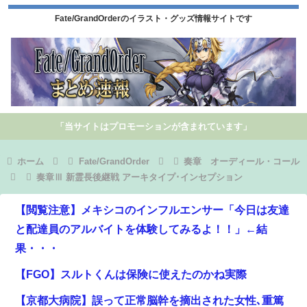
Fate/GrandOrderのイラスト・グッズ情報サイトです
「当サイトはプロモーションが含まれています」
ホーム
Fate/GrandOrder
奏章 オーディール・コール
奏章Ⅲ 新霊長後継戦 アーキタイプ･インセプション
【閲覧注意】メキシコのインフルエンサー「今日は友達
と配達員のアルバイトを体験してみるよ！！」←結
果・・・
【FGO】スルトくんは保険に使えたのかね実際
【京都大病院】誤って正常脳幹を摘出された女性､重篤