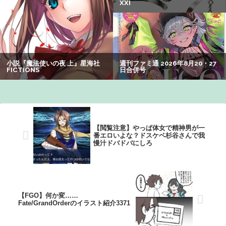
【朗報】アマガミの棚町薫さん、最新絵でめっちゃ可愛く
なる：26/08/03のニュース
【動画】福岡の電車、複数の駅で「チンポッ」というアナ
ウンスが流れ大騒ぎwwwwwwwww
可愛すぎるおむすび屋さん（28）、新店舗に4000万円クラ
ファンした成功した結果弱男集団から叩かれてしまうｗｗ
ｗｗ
【謎】アキバが夜のお店だらけになってしまった理由、誰
【閲覧注意】やっぱ体女で精神男が一
にも分からないｗｗｗｗ：26/08/08のニュース
番エロいよな？ドスケベ杉谷さんで我
慢汁ドバドバにしろ
【FGO】何か変……
Fate/GrandOrderのイラスト紹介3371