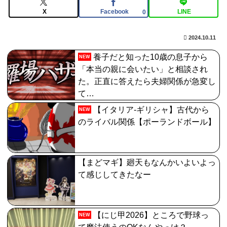
【FGO】アズライールはお迎えした方がいいのか教えて
X
Facebook
LINE
0
クレメンス。アサシン単体最強だがそれだけってどうい
うこと？
2024.10.11
【FGO】水着玉藻 Fate/GrandOrderのイラスト紹介
養子だと知った10歳の息子から
NEW
3986
「本当の親に会いたい」と相談され
た。正直に答えたら夫婦関係が急変し
日向坂OGの最新ランジェリー、もうエグいだろ・・・
て…
(画像どーん)
【イタリア-ギリシャ】古代から
NEW
【FGO】ジャンヌ系にラクシュミーは含まれますか？W
のライバル関係【ポーランドボール】
ジル・ド・レェ強化みんなの反応まとめ
【まどマギ】廻天もなんかいよいよっ
て感じしてきたなー
【にじ甲2026】ところで野球っ
NEW