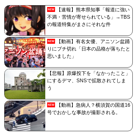
【FGO】リリス Fate/GrandOrderのイラスト紹介3987
【速報】熊本県知事「報道に強い
NEW
不満・苦情が寄せられている」→TBS
【画像】影山優佳さん(25)、下着姿であたシコが止まら
の報道特集がまさにそれな件
ない
【FGO】周年なんだからログレス復刻してくれたらいい
【動画】有名女優、アニソン盆踊
NEW
のに
りにブチ切れ「日本の品格が落ちたと
思いました」
【悲報】原爆投下を「なかったこと」
にするデマ、SNSで拡散されてしま
う
【動画】急病人？横須賀の国道16
NEW
号でおかしな事故が撮影される。