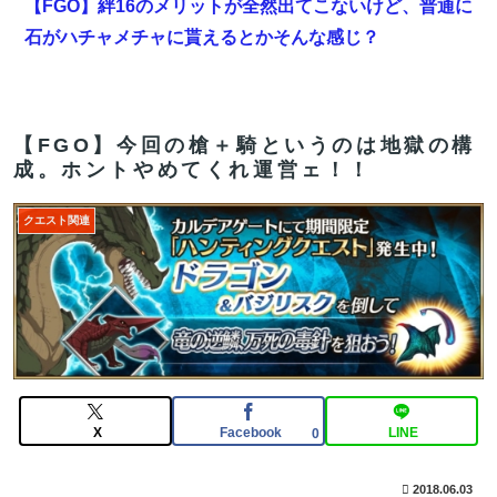
【FGO】絆16のメリットが全然出てこないけど、普通に
石がハチャメチャに貰えるとかそんな感じ？
海外「全部日本の真似だったのか…」 日本の普通のテレ
ビ番組が最新SNSの数十年先を行っていたと話題に
【FGO】今回の槍＋騎というのは地獄の構
【FGO】絆16のメリットが全然出てこないけど、普通に
成。ホントやめてくれ運営ェ！！
石がハチャメチャに貰えるとかそんな感じ？
クエスト関連
【画像】咲-Saki-、もうめちゃくちゃ
【FGO】邪馬台国の魔王。卑弥呼の強化つよい…デスチ
ェンジしないなら最適クリサポーター
【FGO】絆16のメリットが全然出てこないけど、普通に
石がハチャメチャに貰えるとかそんな感じ？
【FGO】中国語版10周年を記念した「OVER THE
X
Facebook
LINE
0
SAME SKY all over the world」。武内崇さん描き下ろ
し「アルトリア・ペンドラゴン」上海Verが公開
2018.06.03