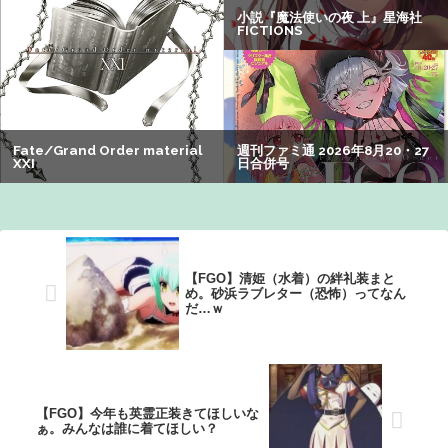
【朗報】アマガミの棚町薫さん、最新絵でめっちゃ可愛く
なる：26/08/03のニュース
【朗報】Vtuber界、新たなる『弱男の姫』が爆誕ｗｗｗｗ
ｗｗｗｗｗｗｗ
【悲報】女性「男への最大ダメージはこれ」←お前ら耐え
られる？
【謎】アキバが夜のお店だらけになってしまった理由、誰
にも分からないｗｗｗｗ：26/08/08のニュース
【FGO】清姫（水着）の絆礼装まと
め。砂浜ラブレター（恐怖）ってなん
だ…ｗ
【FGO】今年も英霊正装きてほしいな
ぁ。みんなは誰に着てほしい？