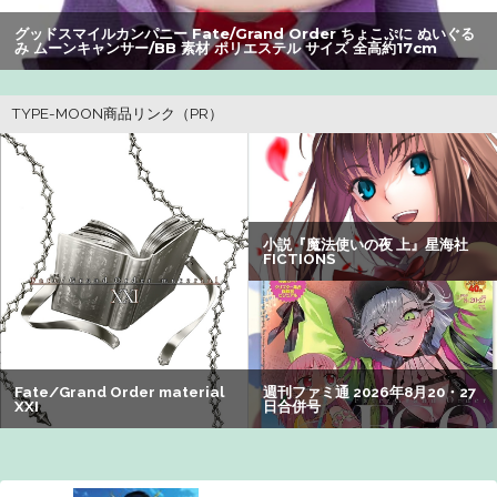
【画像】かつて天下を獲っていたYouTuberの現在ｗｗｗｗ
グッドスマイルカンパニー Fate/Grand Order ちょこぷに ぬいぐる
み ムーンキャンサー/BB 素材 ポリエステル サイズ 全高約17cm
【悲報】Z世代の身長低下の理由、ついに判明かｗｗｗｗ：
26/08/02のニュース
【動画】大阪府警に射殺されたオッサン、めちゃめちゃ苦
しそうに死ぬ
【画像】瀬戸環奈（セトカン）さん、ティファのコスプレ
でシコらせにくるｗｗｗ：26/08/01のニュース
【悲報】コレコレ、月収1億円ｗｗｗそりゃ外出るのにボデ
ィガードつけるわ…
【速報】専門家「イオンモール熊本の爆心地に”こんなも
の”があったんだけど…」
【画像】オタク「実際にプレイしたらわかるけどライザは
友達って感じで性的な目では見れないｗ」←これｗｗｗ
ｗ：26/08/06のニュース