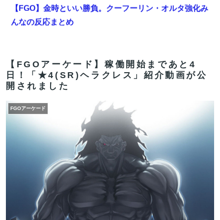
【FGO】金時といい勝負。クーフーリン・オルタ強化み
んなの反応まとめ
【悲報】美女インフルエンサー「残クレじゃなくて一括
でアルファード買っちゃった」コミュノート「！？」ｼｭ
ﾊﾞﾊﾞﾊﾞﾊﾞﾊﾞ
【FGOアーケード】稼働開始まであと4
日！「★4(SR)ヘラクレス」紹介動画が公
【FGO】金時といい勝負。クーフーリン・オルタ強化み
開されました
んなの反応まとめ
FGOアーケード
報ステの気象予報士さん、こういうのでいいんだよって
いう横乳の張り
【FGO】神に愛された星1バッファー。アマデウス強化
がすごいと話題に
【FGO】組み合わせ次第で活かせる場面がきっとある。
鬼女紅葉・ファントム強化みんなの反応まとめ
【FGO】金時といい勝負。クーフーリン・オルタ強化み