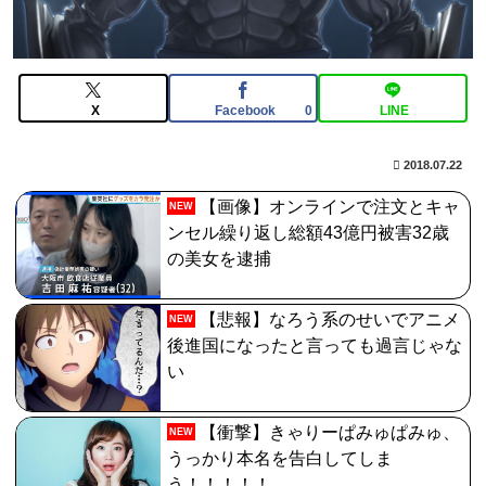
んなの反応まとめ
【FGO】まず宇宙進出が霊長譲ることに繋がるのが納得
してない
X
Facebook
LINE
0
【悲報】内田りこ「社会に戻りたいです」
【FGO】チャイナドレス バーヴァン・シー
2018.07.22
Fate/GrandOrderのイラスト紹介3985
【画像】オンラインで注文とキャ
NEW
ンセル繰り返し総額43億円被害32歳
の美女を逮捕
【悲報】なろう系のせいでアニメ
NEW
後進国になったと言っても過言じゃな
い
【衝撃】きゃりーぱみゅぱみゅ、
NEW
うっかり本名を告白してしま
う！！！！！