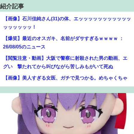
紹介記事
【画像】石川佳純さん(31)の体、エッッッッッッッッッッッ
ッッッッッッ！
【爆笑】最近のオスガキ、名前がダサすぎるｗｗｗｗ ：
26/08/05のニュース
【閲覧注意・動画】大阪で警察に射殺された男の動画、エ
グい 撃たれてから叫びながら苦しみもがいて死ぬ
【画像】美人すぎる女医、ガチで見つかる。めちゃくちゃ
いいべｗｗｗｗ ：26/08/04のニュース
【悲報】映画館の客、ほぼバイオテロレベルのやらかしで
観客が避難する事態にｗｗｗｗ
【朗報】アマガミの棚町薫さん、最新絵でめっちゃ可愛く
なる：26/08/03のニュース