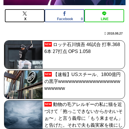
【FGO】絆16のメリットが全然出てこないけど、普通に
石がハチャメチャに貰えるとかそんな感じ？
X
Facebook
LINE
0
【FGO】絆16のメリットが全然出てこないけど、普通に
石がハチャメチャに貰えるとかそんな感じ？
2018.08.27
【画像】日焼け口リの締まったお尻っていいよね！ｗｗ
ロッテ石川慎吾 46試合 打率.368
NEW
ｗｗｗ
6本 27打点 OPS 1.058
【FGO】リリス Fate/GrandOrderのイラスト紹介3987
【速報】USスチール、1800億円
NEW
の黒字wwwwwwwwwwwwwwwwww
wwwwww
動物の毛アレルギーの私に猫を近
NEW
づけて「抱っこできないからかわいそ
ぉ〜」と言う義母に「もう来ません」
と告げた。それで夫も義実家を後にし