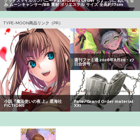
グッドスマイルカンパニー Fate/Grand Order ちょこぷに ぬいぐる
み ムーンキャンサー/BB 素材 ポリエステル サイズ 全高約17cm
いいべｗｗｗｗ ：26/08/04のニュース
【衝撃】34歳ニート、『エロ漫画』で人生逆転
【朗報】アマガミの棚町薫さん、最新絵でめっちゃ可愛く
なる：26/08/03のニュース
【画像】20年前のAV、キチガイすぎるwwwwww
【悲報】坂口杏里を家に住ませてあげた結果ｗｗｗｗ
【謎】アキバが夜のお店だらけになってしまった理由、誰
にも分からないｗｗｗｗ：26/08/08のニュース