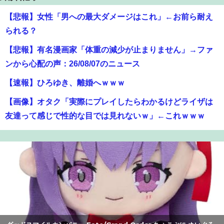
【悲報】女性「男への最大ダメージはこれ」←お前ら耐え
られる？
【悲報】有名漫画家「体重の減少が止まりません」→ファ
ンから心配の声：26/08/07のニュース
【速報】ひろゆき、離婚へｗｗｗ
【画像】オタク「実際にプレイしたらわかるけどライザは
友達って感じで性的な目では見れないｗ」←これｗｗｗ
ｗ：26/08/06のニュース
【速報】ひろゆき、離婚wwwwww
【爆笑】最近のオスガキ、名前がダサすぎるｗｗｗｗ ：
26/08/05のニュース
【動画】甲子園の女性審判、大誤審で炎上
【画像】美人すぎる女医、ガチで見つかる。めちゃくちゃ