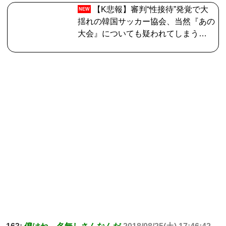
て…
【K悲報】審判“性接待”発覚で大
NEW
揺れの韓国サッカー協会、当然『あの
大会』についても疑われてしまう…