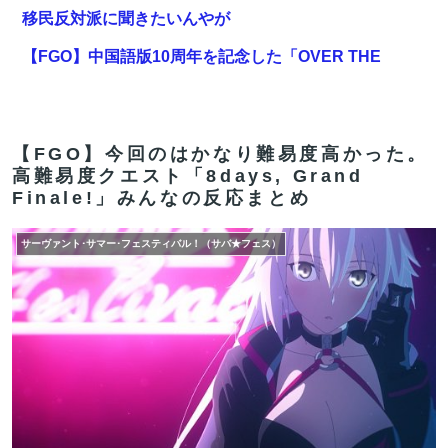
移民反対派に聞きたいんやが
【FGO】中国語版10周年を記念した「OVER THE
SAME SKY all over the world」。武内崇さん描き下ろ
し「アルトリア・ペンドラゴン」上海Verが公開
登山口でスマホは預けて入山するルールにできないでし
【FGO】今回のはかなり難易度高かった。
高難易度クエスト「8days, Grand
ょうか？山はそれほどの覚悟で入る場所だと思うのです
Finale!」みんなの反応まとめ
【FGO】邪馬台国の魔王。卑弥呼の強化つよい…デスチ
ェンジしないなら最適クリサポーター
サーヴァント･サマー･フェスティバル！（サバ★フェス）
米農家「流石にこんな値段じゃ、米作り辞める人、出る
んじゃないかなあ？？」
【FGO】周年なんだからログレス復刻してくれたらいい
のに
【FGO】リリス Fate/GrandOrderのイラスト紹介3987