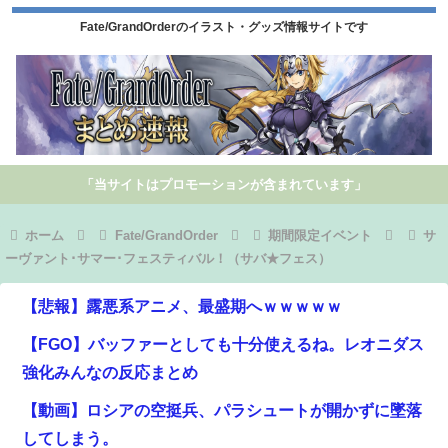
Fate/GrandOrderのイラスト・グッズ情報サイトです
「当サイトはプロモーションが含まれています」
ホーム
Fate/GrandOrder
期間限定イベント
サ
ーヴァント･サマー･フェスティバル！（サバ★フェス）
【悲報】露悪系アニメ、最盛期へｗｗｗｗｗ
【FGO】バッファーとしても十分使えるね。レオニダス
強化みんなの反応まとめ
【動画】ロシアの空挺兵、パラシュートが開かずに墜落
してしまう。