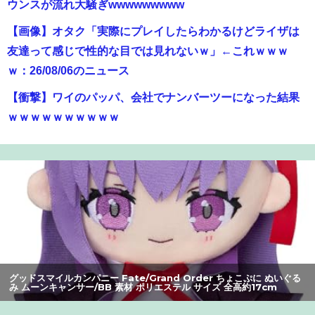
ウンスが流れ大騒ぎwwwwwwwww
【画像】オタク「実際にプレイしたらわかるけどライザは
友達って感じで性的な目では見れないｗ」←これｗｗｗ
ｗ：26/08/06のニュース
【衝撃】ワイのパッパ、会社でナンバーツーになった結果
ｗｗｗｗｗｗｗｗｗｗ
【爆笑】最近のオスガキ、名前がダサすぎるｗｗｗｗ ：
26/08/05のニュース
【悲報】高市早苗に逆らった財務官僚、異例の左遷ｗｗｗ
ｗｗｗｗｗ
【画像】美人すぎる女医、ガチで見つかる。めちゃくちゃ
いいべｗｗｗｗ ：26/08/04のニュース
グッドスマイルカンパニー Fate/Grand Order ちょこぷに ぬいぐる
【画像】咲-saki-作者、ようやく『奇乳』に気付くｗｗｗｗ
み ムーンキャンサー/BB 素材 ポリエステル サイズ 全高約17cm
【朗報】アマガミの棚町薫さん、最新絵でめっちゃ可愛く