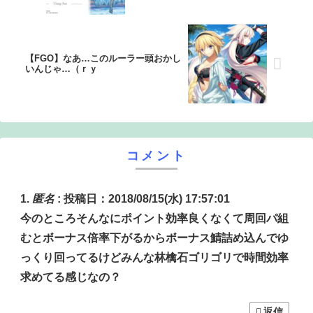
【FGO】なあ…このルーラー頭おかし
いんじゃ…（ｒｙ
コメント
匿名
:
投稿日：2018/08/15(水) 17:57:01
今のところそんなにポイント効率良くなくて周回パ組
むとボーナス倍率下がるからボーナス鯖詰め込んでゆ
っくり回ってるけどみんな林檎石ゴリゴリで時間効率
求めてる感じなの？
返信