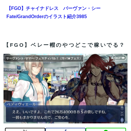
【FGO】チャイナドレス バーヴァン・シー
Fate/GrandOrderのイラスト紹介3985
【悲報】ワンダンス作者「手書きでダンスアニメ描いて
みました」←アニメの当てつけにしか見えないと話題に
【FGO】ベレー帽のやつどこで稼いでる？
【雑談】アニプレックスってFGO以外で稼げるスマホゲ
ームってあるんだっけ？
サーヴァント･サマー･フェスティバル！（サバ★フェス）
【画像】吉川愛さん(26)、縛られてムチムチお乳が強調
されてしまう
【FGO】金時といい勝負。クーフーリン・オルタ強化み
んなの反応まとめ
【雑談】アニプレックスってFGO以外で稼げるスマホゲ
ームってあるんだっけ？
【FGO】絆16のメリットが全然出てこないけど、普通に