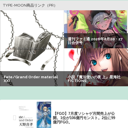
なる：26/08/03のニュース
【画像】井口裕香(36)、タンクトップがはち切れそうなくら
いデカイｗｗｗｗｗｗｗｗｗｗｗ
【悲報】Z世代の身長低下の理由、ついに判明かｗｗｗｗ：
26/08/02のニュース
【悲報】男が嫌いな男の特徴がこちらｗｗｗｗｗｗｗｗｗ
ｗ
ワイの職場の後輩女子、かわいくていい匂いするけどマジ
でとんでもなく無能
【悲報】有名漫画家「体重の減少が止まりません」→ファ
ンから心配の声：26/08/07のニュース
【FGO】7月度ソシャゲ月間売上が公
開。1位が106億円モンスト。2位に99
億円FGO。