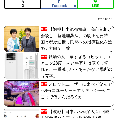
石がハチャメチャに貰えるとかそんな感じ？
X
Facebook
LINE
0
【FGO】水着玉藻 Fate/GrandOrderのイラスト紹介
3986
2018.08.15
【放送事故】昔のドラマのレプシーン、今見るとアウト
【朗報】小池都知事、高市首相と
NEW
会談し「墓地埋葬法」の改正を要請
すぎる・・・
国と都が連携し民間への指導強化を進
【FGO】ジャンヌ系にラクシュミーは含まれますか？W
める方向で一致
ジル・ド・レェ強化みんなの反応まとめ
職場の女「寒すぎる（ピッ）」エ
NEW
アコン28度「あと年寄りは寒くて切
れる、一番涼しい・あったかい場所の
占有率」
スロットユーザーに比べてなんで
NEW
パチ●コユーザーってリテラシーがこ
こまで低いんだろうか…
【敗戦】日本ハムvs楽天 18回戦
NEW
｜試合後ハムファン反省会｜8/8