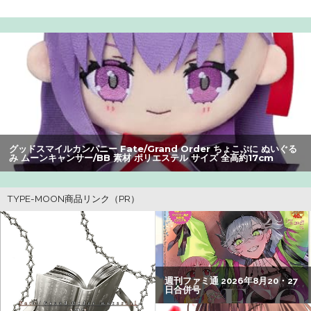
【爆笑】最近のオスガキ、名前がダサすぎるｗｗｗｗ ：
26/08/05のニュース
【画像】漫画家・桂正和、最新のパンツ＆お尻のイラスト
投稿にネット衝撃「この質感の出し方」「実写かと思いま
した」
【画像】美人すぎる女医、ガチで見つかる。めちゃくちゃ
いいべｗｗｗｗ ：26/08/04のニュース
グッドスマイルカンパニー Fate/Grand Order ちょこぷに ぬいぐる
み ムーンキャンサー/BB 素材 ポリエステル サイズ 全高約17cm
みいちゃん、セコカンになる
【朗報】アマガミの棚町薫さん、最新絵でめっちゃ可愛く
なる：26/08/03のニュース
ホリエモン「面接でさ、納豆パックの薄いフィルムって何
のために入っていの？って聞くわけ」
【悲報】Z世代の身長低下の理由、ついに判明かｗｗｗｗ：