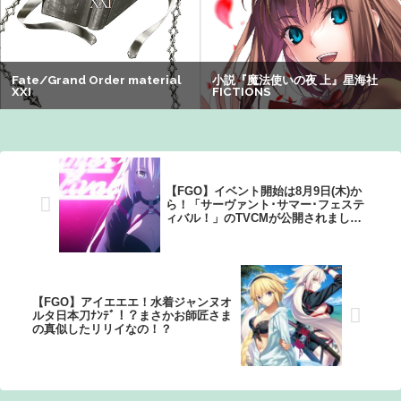
26/08/02のニュース
【画像】山ガールさん、山でラーメンを食べたらおじさん
に怒られるｗｗｗ
【悲報】Z世代「求刑7年のジャンポケ斎藤は口封じに被害
者殺した方が量刑軽かっただろ」←1万いいね
【悲報】有名漫画家「体重の減少が止まりません」→ファ
ンから心配の声：26/08/07のニュース
【FGO】イベント開始は8月9日(木)か
ら！「サーヴァント･サマー･フェステ
ィバル！」のTVCMが公開されまし
た！
【FGO】アイエエエ！水着ジャンヌオ
ルタ日本刀ﾅﾝﾃﾞ！？まさかお師匠さま
の真似したリリイなの！？