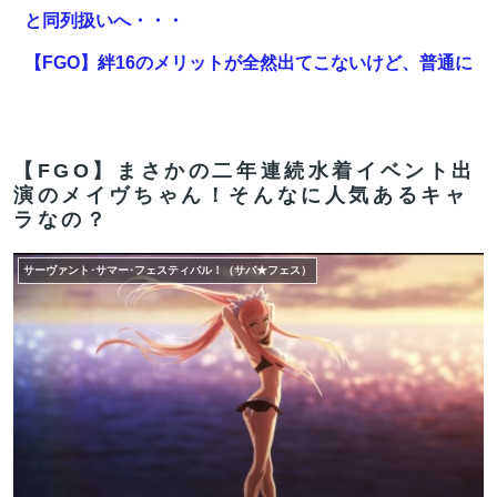
と同列扱いへ・・・
【FGO】絆16のメリットが全然出てこないけど、普通に
石がハチャメチャに貰えるとかそんな感じ？
【動画】地震発生時の熊本総合病院の手術室の様子が
(((ﾟДﾟ)))
【FGO】まさかの二年連続水着イベント出
演のメイヴちゃん！そんなに人気あるキャ
【FGO】水着玉藻 Fate/GrandOrderのイラスト紹介
ラなの？
3986
サーヴァント･サマー･フェスティバル！（サバ★フェス）
【悲報】広末涼子さん、病気を患っていた模様・・・
【FGO】絆16のメリットが全然出てこないけど、普通に
石がハチャメチャに貰えるとかそんな感じ？
【FGO】ティアマト Fate/GrandOrderのイラスト紹介
3984
【FGO】金時といい勝負。クーフーリン・オルタ強化み