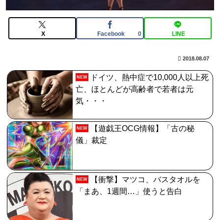
んなの反応まとめ
【FGO】再臨状態でバフ受けれる受けれないが困る
X
Facebook
LINE
0
河出奈都美アナ ノースリニットの巨乳、横乳、脇！！
【GIF動画あり】
2018.08.07
【FGO】金時といい勝負。クーフーリン・オルタ強化み
ドイツ、熱中症で10,000人以上死
NEW
んなの反応まとめ
亡、ほとんどが高齢者で若者は元
気・・・
【遊戯王OCG情報】「古の秘
NEW
儀」裁定
【衝撃】マツコ、バスタオルを
NEW
「まあ、1週間…」使うと告白