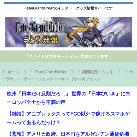
Fate/GrandOrderのイラスト・グッズ情報サイトです
「当サイトはプロモーションが含まれています」
ホーム
Fate/GrandOrder
期間限定イベント
サ
ーヴァント･サマー･フェスティバル！（サバ★フェス）
欧州「日本だけ反則だろ…」 世界の『日本びいき』にヨ
ーロッパ全土から不満の声
【雑談】アニプレックスってFGO以外で稼げるスマホゲ
ームってあるんだっけ？
【悲報】アメリカ政府、日本円をアルゼンチン通貨危機