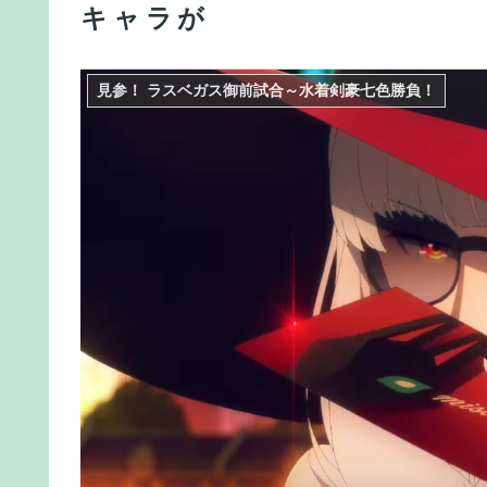
キャラが
【雑談】アニプレックスってFGO以外で稼げるス
【FGO】ジャンヌ系にラクシュミーは含まれます
見参！ ラスベガス御前試合～水着剣豪七色勝負！
【FGO】金時といい勝負。クーフーリン・オルタ