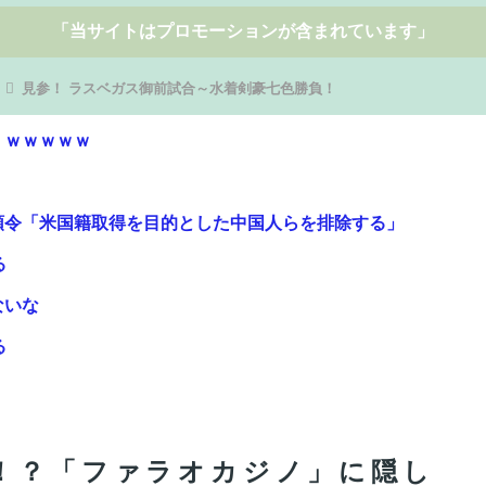
「当サイトはプロモーションが含まれています」
見参！ ラスベガス御前試合～水着剣豪七色勝負！
！ｗｗｗｗｗ
領令「米国籍取得を目的とした中国人らを排除する」
る
ないな
る
大人29,700円にｗｗｗｗｗｗｗｗｗ
取られる一言で炎上ｗｗｗｗｗｗ
！？「ファラオカジノ」に隠し
か？Wジル・ド・レェ強化みんなの反応まとめ