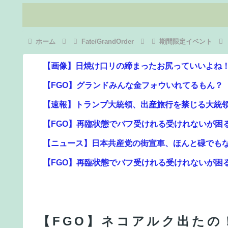
ホーム
Fate/GrandOrder
期間限定イベント
【画像】日焼け口リの締まったお尻っていいよね
【FGO】グランドみんな金フォウいれてるもん？
【速報】トランプ大統領、出産旅行を禁じる大統
【FGO】再臨状態でバフ受けれる受けれないが困
【ニュース】日本共産党の街宣車、ほんと碌でも
【FGO】再臨状態でバフ受けれる受けれないが困
ジャングリア沖縄「ロイヤルチケット」の販売開始、
【FGO】スルトくんは保険に使えたのかね実際
【速報】ダウンタウン浜田さん、差別発言と受け
【FGO】ネコアルク出たの
【FGO】ジャンヌ系にラクシュミーは含まれます