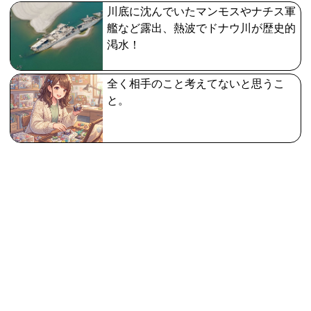
川底に沈んでいたマンモスやナチス軍
艦など露出、熱波でドナウ川が歴史的
渇水！
全く相手のこと考えてないと思うこ
と。