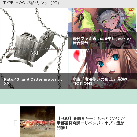
【朗報】アマガミの棚町薫さん、最新絵でめっちゃ可愛く
なる：26/08/03のニュース
【画像】漫画家・桂正和、最新のパンツ＆お尻のイラスト
投稿にネット衝撃「この質感の出し方」「実写かと思いま
した」
【悲報】Z世代の身長低下の理由、ついに判明かｗｗｗｗ：
26/08/02のニュース
【画像】ジェフ・ベゾスさん（資産約43兆7700億円）の嫁
がコチラｗｗｗｗｗ
【画像】井口裕香(36)、タンクトップがはち切れそうなくら
いデカイｗｗｗｗｗｗｗｗｗｗｗ
【悲報】有名漫画家「体重の減少が止まりません」→ファ
【FGO】裏面きたー！もっとぐだぐだ
ンから心配の声：26/08/07のニュース
帝都聖杯奇譚ーリベンジ・オブ・淀が
開催！