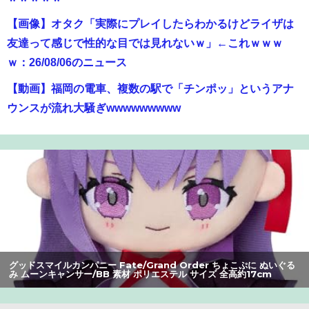
【画像】オタク「実際にプレイしたらわかるけどライザは
友達って感じで性的な目では見れないｗ」←これｗｗｗ
ｗ：26/08/06のニュース
【動画】福岡の電車、複数の駅で「チンポッ」というアナ
ウンスが流れ大騒ぎwwwwwwwww
【爆笑】最近のオスガキ、名前がダサすぎるｗｗｗｗ ：
26/08/05のニュース
【悲報】ショートスリーパー堀さん、対面で高須幹弥にブ
チギレるｗｗｗｗ
【画像】美人すぎる女医、ガチで見つかる。めちゃくちゃ
いいべｗｗｗｗ ：26/08/04のニュース
グッドスマイルカンパニー Fate/Grand Order ちょこぷに ぬいぐる
【画像】山ガールさん、山でラーメンを食べたらおじさん
み ムーンキャンサー/BB 素材 ポリエステル サイズ 全高約17cm
に怒られるｗｗｗ