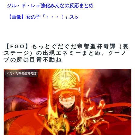
ジル・ド・レェ強化みんなの反応まとめ
【画像】女の子「・・・！」スッ
【FGO】金時といい勝負。クーフーリン・オルタ強化み
んなの反応まとめ
【FGO】もっとぐだぐだ帝都聖杯奇譚（裏
共産主義、社会主義「必ず失敗します」資本主義「必ず
ステージ）の出現エネミーまとめ。クーノ
少子化します」
ブの所は目青不動ね
PLAMATEA Fate/Grand Order シールダー/マシュ・キ
ぐだぐだ帝都聖杯奇譚
リエライト〔オルテナウス〕プラモデル[マックスファ
クトリー]が予約受付開始
【韓国サッカー協会】外国人審判約10人に性的接待か
計1496回、約2億ウォン（約2200万円）
【FGO】再臨状態でバフ受けれる受けれないが困る
【FGO】金時といい勝負。クーフーリン・オルタ強化み