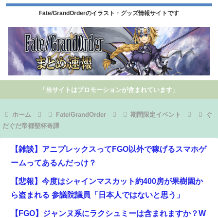
Fate/GrandOrderのイラスト・グッズ情報サイトです
「当サイトはプロモーションが含まれています」
ホーム
Fate/GrandOrder
期間限定イベント
ぐ
だぐだ帝都聖杯奇譚
【雑談】アニプレックスってFGO以外で稼げるスマホゲ
ームってあるんだっけ？
【悲報】今度はシャインマスカット約400房が果樹園か
ら盗まれる 参議院議員「日本人ではないと思う」
【FGO】ジャンヌ系にラクシュミーは含まれますか？W