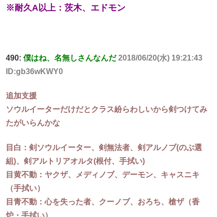
※耐久A以上：茨木、エドモン
490:
僕はね、名無しさんなんだ
2018/06/20(水) 19:21:43
ID:gb36wKWY0
追加支援
ソウルイーターだけだとクラス紛らわしいから剣つけてみ
たがいらんかな
目白：剣ソウルイーター、剣無法者、剣アルノブ(のぶ選
組)、剣アルトリアオルタ(根付、手拭い)
目黄不動：ヤクザ、メディノブ、デーモン、キャスニキ
（手拭い）
目青不動：心を失った者、クーノブ、おろち、槍ザ（香
炉・手拭い）