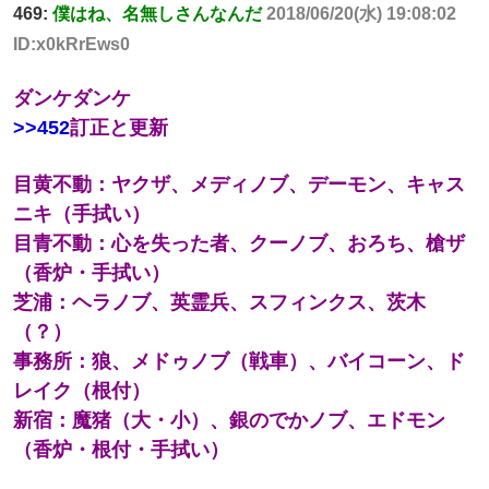
469:
僕はね、名無しさんなんだ
2018/06/20(水) 19:08:02
ID:x0kRrEws0
ダンケダンケ
>>452
訂正と更新
目黄不動：ヤクザ、メディノブ、デーモン、キャス
ニキ（手拭い）
目青不動：心を失った者、クーノブ、おろち、槍ザ
（香炉・手拭い）
芝浦：ヘラノブ、英霊兵、スフィンクス、茨木
（？）
事務所：狼、メドゥノブ（戦車）、バイコーン、ド
レイク（根付）
新宿：魔猪（大・小）、銀のでかノブ、エドモン
（香炉・根付・手拭い）