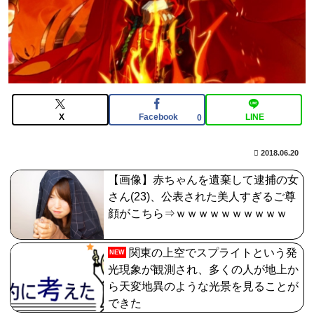
んなの反応まとめ
【FGO】スルトくんは保険に使えたのかね実際
【FGO】ジャンヌ系にラクシュミーは含まれますか？W
ジル・ド・レェ強化みんなの反応まとめ
【画像】はいだしょうこ（47）「こんなオバサンでいい
X
Facebook
LINE
0
の…？」
2018.06.20
【画像】赤ちゃんを遺棄して逮捕の女
さん(23)、公表された美人すぎるご尊
顔がこちら⇒ｗｗｗｗｗｗｗｗｗｗ
関東の上空でスプライトという発
NEW
光現象が観測され、多くの人が地上か
ら天変地異のような光景を見ることが
できた