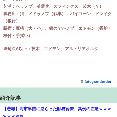
芝浦：ヘラノブ、英霊兵、スフィンクス、茨木（？）
事務所：狼、メドゥノブ（戦車）、バイコーン、ドレイク
（根付）
新宿：魔猪（大・小）、銀のでかノブ、エドモン（香炉・
根付・手拭い）
※耐久A以上：茨木、エドモン、アルトリアオルタ
fategrandorder
紹介記事
【悲報】高市早苗に逆らった財務官僚、異例の左遷ｗｗｗ
ｗｗｗｗｗ