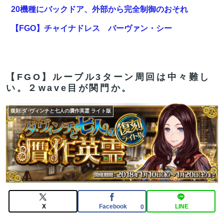
20機種にバックドア、外部から完全制御のおそれ
【FGO】チャイナドレス バーヴァン・シー
Fate/GrandOrderのイラスト紹介3985
【朗報】「ドカ食いダイスキ！ もちづきさん」アニメ
化！これも露悪漫画なの？
【FGO】ルーブル3ターン周回は中々難し
い。２wave目が関門か。
【FGO】スルトくんは保険に使えたのかね実際
復刻:ダ･ヴィンチと七人の贋作英霊 ライト版
「安物買いの銭失いだったねぇ」とインドネシア高速鉄
道の最終処分に日本側騒然、国家予算は使わないという
と何が財源なんだ？
【FGO】チャイナドレス バーヴァン・シー
Fate/GrandOrderのイラスト紹介3985
【FGO】金時といい勝負。クーフーリン・オルタ強化み
んなの反応まとめ
X
Facebook
LINE
0