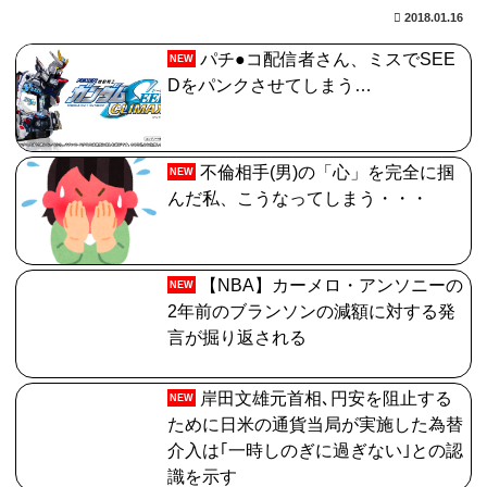
【FGO】金時といい勝負。クーフーリン・オルタ強化み
2018.01.16
んなの反応まとめ
パチ●コ配信者さん、ミスでSEE
NEW
【FGO】金時といい勝負。クーフーリン・オルタ強化み
Dをパンクさせてしまう…
んなの反応まとめ
【悲報】内田りこ「社会に戻りたいです」
不倫相手(男)の「心」を完全に掴
NEW
【FGO】まず宇宙進出が霊長譲ることに繋がるのが納得
んだ私、こうなってしまう・・・
してない
【NBA】カーメロ・アンソニーの
NEW
2年前のブランソンの減額に対する発
言が掘り返される
岸田文雄元首相､円安を阻止する
NEW
ために日米の通貨当局が実施した為替
介入は｢一時しのぎに過ぎない｣との認
識を示す