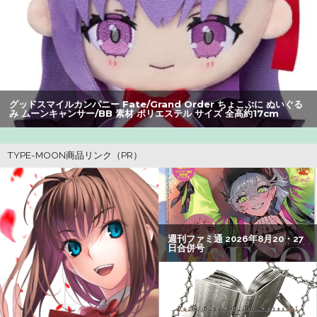
ロロの演劇のせいで2人も無駄死ににwwww
【朗報】アマガミの棚町薫さん、最新絵でめっちゃ可愛く
なる：26/08/03のニュース
【衝撃】ハンターハンター、とんでもねえ伏線が発掘され
グッドスマイルカンパニー Fate/Grand Order ちょこぷに ぬいぐる
る。クルタ族の虐殺犯人がツェリードニヒだった模様！
み ムーンキャンサー/BB 素材 ポリエステル サイズ 全高約17cm
【悲報】Z世代の身長低下の理由、ついに判明かｗｗｗｗ：
26/08/02のニュース
【警告】社会人「スムージーにキウイ皮ごと入れよ。これ
美容にいいんだよね〜」→ 結果…
【画像】瀬戸環奈（セトカン）さん、ティファのコスプレ
でシコらせにくるｗｗｗ：26/08/01のニュース
【悲報】映画館の客、ほぼバイオテロレベルのやらかしで
観客が避難する事態にｗｗｗｗ