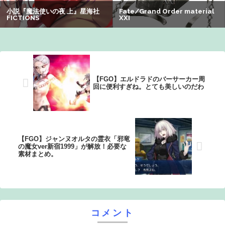
【速報】熊本イオンモール、爆発の原因は『これ』の可能
性
【画像】オタク「実際にプレイしたらわかるけどライザは
友達って感じで性的な目では見れないｗ」←これｗｗｗ
ｗ：26/08/06のニュース
【FGO】エルドラドのバーサーカー周
回に便利すぎね。とても美しいのだわ
【FGO】ジャンヌオルタの霊衣「邪竜
の魔女ver新宿1999」が解放！必要な
素材まとめ。
コメント