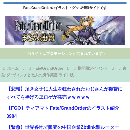
Fate/GrandOrderのイラスト・グッズ情報サイトです
「当サイトはプロモーションが含まれています」
ホーム
Fate/GrandOrder
期間限定イベント
復
刻:ダ･ヴィンチと七人の贋作英霊 ライト版
【悲報】頂き女子に人生を狂わされたおじさんが復讐に
すべてを捧げるヱロゲが発売ｗｗｗｗｗ
【FGO】ティアマト Fate/GrandOrderのイラスト紹介
3984
【緊急】世界各地で販売の中国企業Zbtlink製ルーター