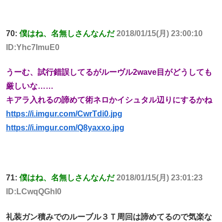
70:
僕はね、名無しさんなんだ
2018/01/15(月) 23:00:10
ID:Yhc7ImuE0
うーむ、試行錯誤してるがルーヴル2wave目がどうしても
厳しいな……
キアラ入れるの諦めて術ネロかイシュタル辺りにするかね
https://i.imgur.com/CwrTdi0.jpg
https://i.imgur.com/Q8yaxxo.jpg
71:
僕はね、名無しさんなんだ
2018/01/15(月) 23:01:23
ID:LCwqQGhI0
礼装ガン積みでのルーブル３Ｔ周回は諦めてるので気楽な