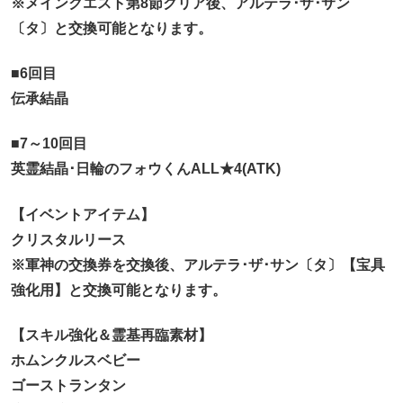
※メインクエスト第8節クリア後、アルテラ･ザ･サン
〔タ〕と交換可能となります。
■6回目
伝承結晶
■7～10回目
英霊結晶･日輪のフォウくんALL★4(ATK)
【イベントアイテム】
クリスタルリース
※軍神の交換券を交換後、アルテラ･ザ･サン〔タ〕【宝具
強化用】と交換可能となります。
【スキル強化＆霊基再臨素材】
ホムンクルスベビー
ゴーストランタン