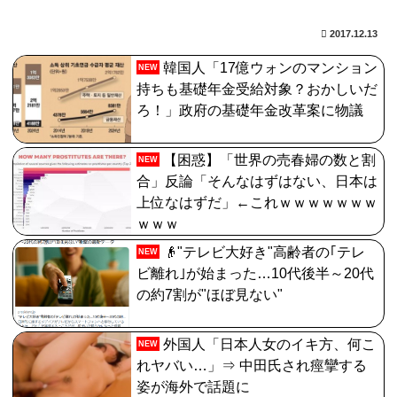
石がハチャメチャに貰えるとかそんな感じ？
2017.12.13
【FGO】水着玉藻 Fate/GrandOrderのイラスト紹介
3986
韓国人「17億ウォンのマンション
NEW
持ちも基礎年金受給対象？おかしいだ
【放送事故】昔のドラマのレプシーン、今見るとアウト
ろ！」政府の基礎年金改革案に物議
すぎる・・・
【FGO】ジャンヌ系にラクシュミーは含まれますか？W
【困惑】「世界の売春婦の数と割
NEW
ジル・ド・レェ強化みんなの反応まとめ
合」反論「そんなはずはない、日本は
上位なはずだ」←これｗｗｗｗｗｗｗ
ｗｗｗ
👴"テレビ大好き"高齢者の｢テレ
NEW
ビ離れ｣が始まった…10代後半～20代
の約7割が"ほぼ見ない"
外国人「日本人女のイキ方、何こ
NEW
れヤバい…」⇒ 中田氏され痙攣する
姿が海外で話題に