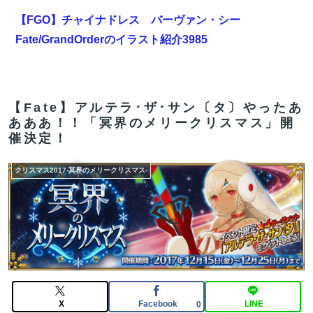
【FGO】チャイナドレス バーヴァン・シー
Fate/GrandOrderのイラスト紹介3985
【悲報】ワンダンス作者「手書きでダンスアニメ描いて
みました」←アニメの当てつけにしか見えないと話題に
【Fate】アルテラ･ザ･サン〔タ〕やったあ
【雑談】アニプレックスってFGO以外で稼げるスマホゲ
あああ！！「冥界のメリークリスマス」開
ームってあるんだっけ？
催決定！
【画像】吉川愛さん(26)、縛られてムチムチお乳が強調
クリスマス2017-冥界のメリークリスマス-
されてしまう
【FGO】金時といい勝負。クーフーリン・オルタ強化み
んなの反応まとめ
【雑談】アニプレックスってFGO以外で稼げるスマホゲ
ームってあるんだっけ？
【FGO】絆16のメリットが全然出てこないけど、普通に
X
Facebook
LINE
0