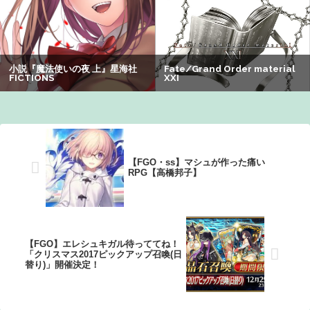
【悲報】男が嫌いな男の特徴がこちらｗｗｗｗｗｗｗｗｗ
ｗ
ワイの職場の後輩女子、かわいくていい匂いするけどマジ
でとんでもなく無能
【悲報】有名漫画家「体重の減少が止まりません」→ファ
ンから心配の声：26/08/07のニュース
【FGO・ss】マシュが作った痛い
RPG【高橋邦子】
【FGO】エレシュキガル待っててね！
「クリスマス2017ピックアップ召喚(日
替り)」開催決定！