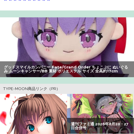
【爆笑】最近のオスガキ、名前がダサすぎるｗｗｗｗ ：
26/08/05のニュース
【悲報】高市早苗に逆らった財務官僚、異例の左遷ｗｗｗ
ｗｗｗｗｗ
【画像】美人すぎる女医、ガチで見つかる。めちゃくちゃ
いいべｗｗｗｗ ：26/08/04のニュース
グッドスマイルカンパニー Fate/Grand Order ちょこぷに ぬいぐる
み アルターエゴ/パッションリップ 素材 ポリエステル サイズ 全高約
【画像】咲-saki-作者、ようやく『奇乳』に気付くｗｗｗｗ
17cm
【朗報】アマガミの棚町薫さん、最新絵でめっちゃ可愛く
なる：26/08/03のニュース
【画像】井口裕香(36)、タンクトップがはち切れそうなくら
いデカイｗｗｗｗｗｗｗｗｗｗｗ
【悲報】Z世代の身長低下の理由、ついに判明かｗｗｗｗ：
26/08/02のニュース