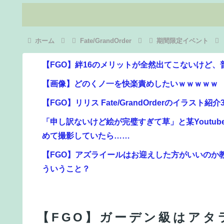
ホーム
Fate/GrandOrder
期間限定イベント
【FGO】絆16のメリットが全然出てこないけど
【画像】どのくノ一を快楽責めしたいｗｗｗｗｗ
【FGO】リリス Fate/GrandOrderのイラスト紹介3
「申し訳ないけど絵が完璧すぎて草」と某Youtu
めて撮影していたら……
【FGO】アズライールはお迎えした方がいいのか
ういうこと？
【画像】東京のライオンさん、溶けるｗｗｗｗｗ
【FGO】アズライールはお迎えした方がいいのか
【FGO】ガーデン級はアタ
ういうこと？