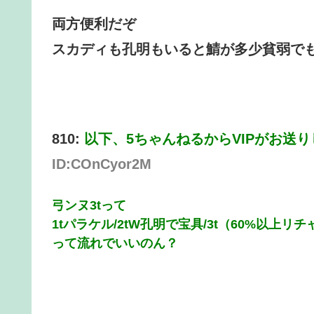
両方便利だぞ
スカディも孔明もいると鯖が多少貧弱で
810:
以下、5ちゃんねるからVIPがお送
ID:COnCyor2M
弓ンヌ3tって
1tパラケル/2tW孔明で宝具/3t（60%以上
って流れでいいのん？