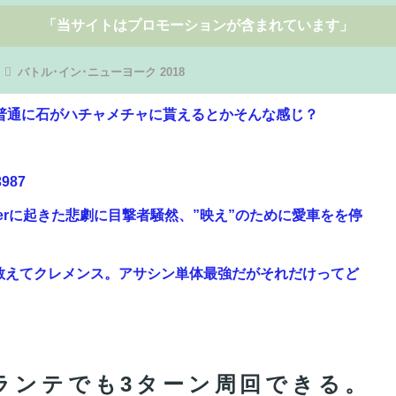
「当サイトはプロモーションが含まれています」
バトル･イン･ニューヨーク 2018
、普通に石がハチャメチャに貰えるとかそんな感じ？
987
berに起きた悲劇に目撃者騒然、”映え”のために愛車をを停
教えてクレメンス。アサシン単体最強だがそれだけってど
ｗｗｗｗｗｗｗｗｗｗｗｗｗｗｗｗｗ
教えてクレメンス。アサシン単体最強だがそれだけってど
ランテでも3ターン周回できる。