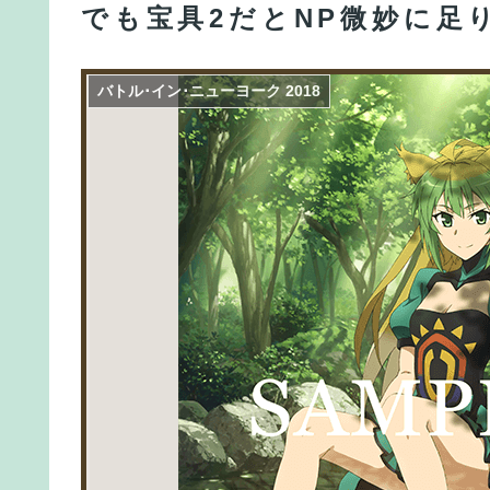
でも宝具2だとNP微妙に足
中国、三峡ダムが全開放流。長江流域で深刻な洪
【FGO】リリス Fate/GrandOrderのイラスト紹介3
バトル･イン･ニューヨーク 2018
【速報】米農家「流石にこんな値段じゃ、米作り
【FGO】アズライール周年としては盛り上がらな
ょぼい
【FGO】アズライール周年としては盛り上がらな
ょぼい
【FGO】再臨状態でバフ受けれる受けれないが困