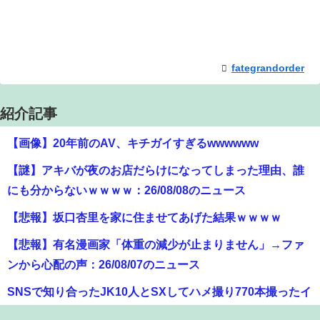
fategrandorder
紹介記事
【画像】20年前のAV、キチガイすぎるwwwwww
【謎】アキバが夜のお店だらけになってしまった理由、誰
にも分からないｗｗｗｗ：26/08/08のニュース
【悲報】坂口杏里を家に住ませてあげた結果ｗｗｗｗ
【悲報】有名漫画家「体重の減少が止まりません」→ファ
ンから心配の声：26/08/07のニュース
SNSで知り合ったJK10人とSXしてハメ撮り770本撮ったイ
ケメン逮捕wwwwwwwwwwwwwww