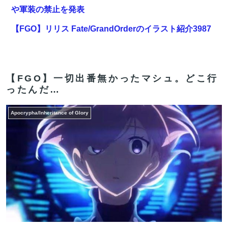
や軍装の禁止を発表
【FGO】リリス Fate/GrandOrderのイラスト紹介3987
【画像】温泉の中でこれやる奴ｗｗｗｗｗｗｗｗｗｗｗ
ｗｗｗｗｗ
【FGO】一切出番無かったマシュ。どこ行
【FGO】再臨状態でバフ受けれる受けれないが困る
ったんだ…
2026年度 暑さのピーク終了
Apocrypha/Inheritance of Glory
【FGO】高速周回勢には好評みたい。エイリーク強化み
んなの反応まとめ
【FGO】邪馬台国の魔王。卑弥呼の強化つよい…デスチ
ェンジしないなら最適クリサポーター
【FGO】リリス Fate/GrandOrderのイラスト紹介3987
【FGO】ジャンヌ系にラクシュミーは含まれますか？W
ジル・ド・レェ強化みんなの反応まとめ