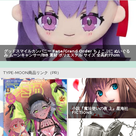
【画像】オタク「実際にプレイしたらわかるけどライザは
友達って感じで性的な目では見れないｗ」←これｗｗｗ
ｗ：26/08/06のニュース
【画像】坂口杏里、逃走してウカスまで晒されるｗｗｗｗ
ｗ
グッドスマイルカンパニー Fate/Grand Order ちょこぷに ぬいぐる
み ムーンキャンサー/BB 素材 ポリエステル サイズ 全高約17cm
【爆笑】最近のオスガキ、名前がダサすぎるｗｗｗｗ ：
26/08/05のニュース
【衝撃】34歳ニート、『エロ漫画』で人生逆転
【画像】美人すぎる女医、ガチで見つかる。めちゃくちゃ
いいべｗｗｗｗ ：26/08/04のニュース
【画像】ハンターハンターさん、ガチで最強の新能力を登
場させてしまうｗｗｗｗｗｗｗ
【画像】女さん、ミニ過ぎる浴衣を着た写真を投稿して叩