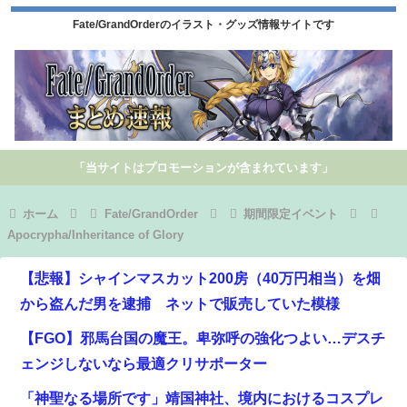
Fate/GrandOrderのイラスト・グッズ情報サイトです
「当サイトはプロモーションが含まれています」
ホーム
Fate/GrandOrder
期間限定イベント
Apocrypha/Inheritance of Glory
【悲報】シャインマスカット200房（40万円相当）を畑
から盗んだ男を逮捕 ネットで販売していた模様
【FGO】邪馬台国の魔王。卑弥呼の強化つよい…デスチ
ェンジしないなら最適クリサポーター
「神聖なる場所です」靖国神社、境内におけるコスプレ