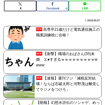
林佑香アナ ピタパンのお尻くっきりレポート！！
X
Facebook
LINE
0
【FGO】邪馬台国の魔王。卑弥呼の強化つよい…デスチ
2018.05.07
ェンジしないなら最適クリサポーター
高専卒21歳だけど電気通信施工の
NEW
職業訓練校に合格！
【衝撃】職場のおばさん(35)未
NEW
婚、エ●すぎるｗｗｗｗｗｗｗｗｗw
www
【速報】週刊フジ「減税反対結
NEW
構！ならば石破太郎と河野茂は離党し
てケジメをつけろ」
【朗報】幻想水滸伝のソシャゲ、めっ