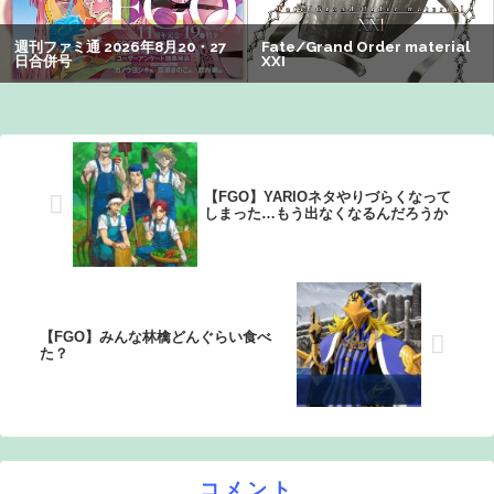
かれるｗｗｗｗ
【画像】有志によって最強の「美少女ゲームランキング」
が発表！!！ あの名作も：26/08/09のニュース
【FGO】YARIOネタやりづらくなって
しまった…もう出なくなるんだろうか
【FGO】みんな林檎どんぐらい食べ
た？
コメント