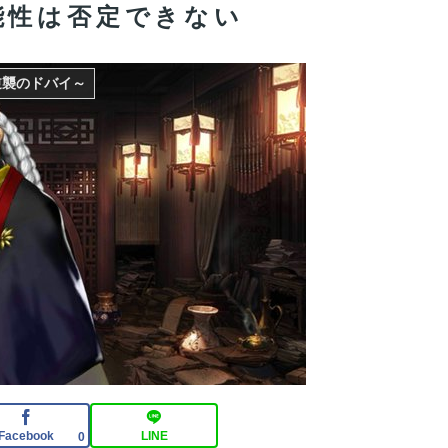
能性は否定できない
3986
逆襲のドバイ～
紹介3984
なくなり人工呼吸器生活に…「死んだほうが良い」
Facebook
LINE
0