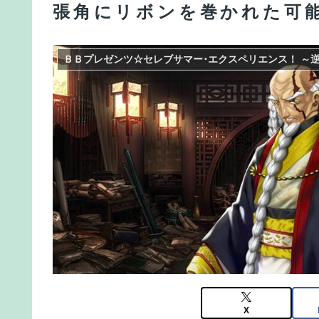
張角にリボンを巻かれた可
【FGO】水着玉藻 Fate/GrandOrderのイラスト紹介
【FGO】グランドみんな金フォウいれてるもん？
ＢＢプレゼンツ☆セレブサマー･エクスペリエンス！ ～
【FGO】ティアマト Fate/GrandOrderのイラスト
【九州名物】鶏刺し食べた医師、突然手足が動か
X