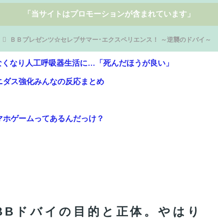
「当サイトはプロモーションが含まれています」
ＢＢプレゼンツ☆セレブサマー･エクスペリエンス！ ～逆襲のドバイ～
ニダス強化みんなの反応まとめ
マホゲームってあるんだっけ？
過去最高傑作と話題にｗｗｗｗ
のテレビ番組が最新SNSの数十年先を行っていたと話題に
BBドバイの目的と正体。やはり