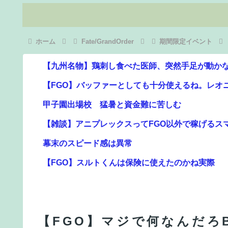
ホーム
Fate/GrandOrder
期間限定イベント
【FGO】バッファーとしても十分使えるね。レオ
甲子園出場校 猛暑と資金難に苦しむ
【雑談】アニプレックスってFGO以外で稼げるス
幕末のスピード感は異常
【FGO】スルトくんは保険に使えたのかね実際
【動画】女子高生ダンス部、完成度が高すぎる 
【FGO】スルトくんは保険に使えたのかね実際
海外「全部日本の真似だったのか…」 日本の普通
【FGO】マジで何なんだろ
【FGO】グランドみんな金フォウいれてるもん？