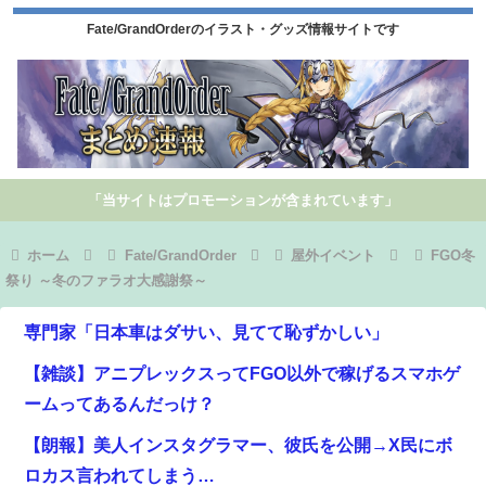
Fate/GrandOrderのイラスト・グッズ情報サイトです
「当サイトはプロモーションが含まれています」
ホーム
Fate/GrandOrder
屋外イベント
FGO冬
祭り ～冬のファラオ大感謝祭～
専門家「日本車はダサい、見てて恥ずかしい」
【雑談】アニプレックスってFGO以外で稼げるスマホゲ
ームってあるんだっけ？
【朗報】美人インスタグラマー、彼氏を公開→X民にボ
ロカス言われてしまう…