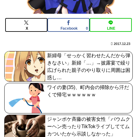
ならお得ではないか？
【FGO】神に愛された星1バッファー。アマデウス強化
がすごいと話題に
X
Facebook
LINE
0
【画像】最新のライザ、まだイケるｗｗｗｗｗ
2017.12.23
【FGO】金時といい勝負。クーフーリン・オルタ強化み
んなの反応まとめ
新婦母「せっかく習わせたんだから弾
きなさい」新婦「…」→披露宴で繰り
広げられた親子のやり取りに周囲は困
惑し…
ワイの妻(35)、町内会の掃除から汗だ
くで帰宅ｗｗｗｗｗｗ
ジャンポケ斉藤の被害女性「バウムク
ーヘン売ったりTikTokライブしててム
カついたから示談しなかった」