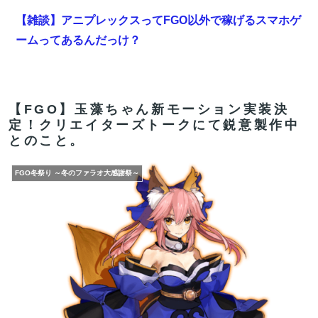
【雑談】アニプレックスってFGO以外で稼げるスマホゲ
ームってあるんだっけ？
【悲報】バンドマンが性加害で活動休止→ミュージシャ
ン「これは僕たち男性全体の問題です」→炎上
【FGO】玉藻ちゃん新モーション実装決
【FGO】セミラミス Fate/GrandOrderのイラスト紹介
定！クリエイターズトークにて鋭意製作中
3983
とのこと。
【悲報】週間少年ジャンプのグッズ(43億円分)を注文し
FGO冬祭り ～冬のファラオ大感謝祭～
全てキャンセルした女逮捕ｗｗｗｗｗｗｗｗ
【FGO】黄金チケット『ますますマンガで分かる！
Fate/rand Order』第466話更新！
【FGO】金時といい勝負。クーフーリン・オルタ強化み
んなの反応まとめ
【疑問】13000円で5レアを確実に数体ゲット出来るの