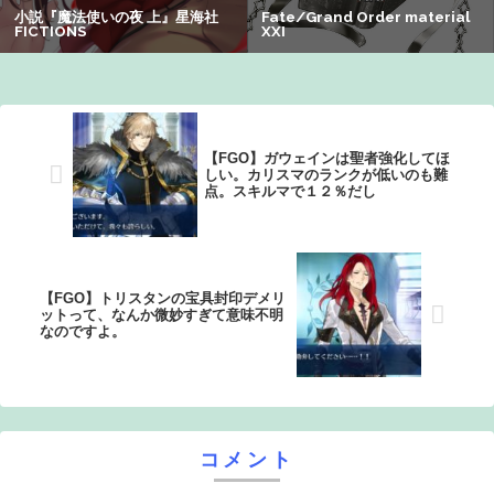
【画像】オタク「実際にプレイしたらわかるけどライザは
友達って感じで性的な目では見れないｗ」←これｗｗｗ
ｗ：26/08/06のニュース
【FGO】ガウェインは聖者強化してほ
しい。カリスマのランクが低いのも難
点。スキルマで１２％だし
【FGO】トリスタンの宝具封印デメリ
ットって、なんか微妙すぎて意味不明
なのですよ。
コメント