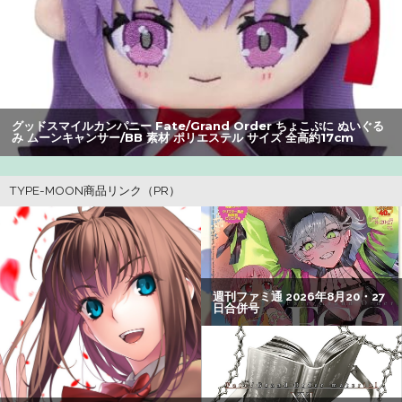
観客が避難する事態にｗｗｗｗ
【朗報】アマガミの棚町薫さん、最新絵でめっちゃ可愛く
なる：26/08/03のニュース
【衝撃】クルタ族虐 殺の犯人、ツェリードニヒで確定！ク
グッドスマイルカンパニー Fate/Grand Order ちょこぷに ぬいぐる
ロロの演劇のせいで2人も無駄死ににwwww
み ムーンキャンサー/BB 素材 ポリエステル サイズ 全高約17cm
【悲報】Z世代の身長低下の理由、ついに判明かｗｗｗｗ：
26/08/02のニュース
パパ活不倫を暴露された大物芸人さん(63)、晒されたLINE
が面白すぎるｗｗｗｗｗｗｗｗｗ(画像ｱﾘ)
【画像】瀬戸環奈（セトカン）さん、ティファのコスプレ
でシコらせにくるｗｗｗ：26/08/01のニュース
【悲報】黒人、卑怯すぎて炎上するｗｗｗｗ
【悲報】風俗嬢やってる女の末路ｗｗｗｗｗｗｗｗｗｗｗ