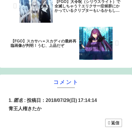
【FGO】大令呪（シリウスライト）で
全滅しちゃう？エリクサー症候群にか
かっているクリプターもいるかもしれ
ない
【FGO】スカサハ＝スカディの最終再
臨画像が判明！うむ、上品だぞ
コメント
匿名
:
投稿日：2018/07/29(日) 17:14:14
青王人権きたか
返信