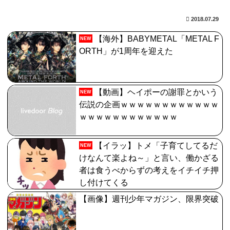
うこと？
2018.07.29
【FGO】絆16のメリットが全然出てこないけど、普通に
【海外】BABYMETAL「METAL F
NEW
石がハチャメチャに貰えるとかそんな感じ？
ORTH」が1周年を迎えた
【FGO】ジャンヌ系にラクシュミーは含まれますか？W
ジル・ド・レェ強化みんなの反応まとめ
【動画】ヘイポーの謝罪とかいう
NEW
【画像】影山優佳さん(25)、下着姿であたシコが止まら
伝説の企画ｗｗｗｗｗｗｗｗｗｗｗｗ
ない
ｗｗｗｗｗｗｗｗｗｗｗｗ
【FGO】ジャンヌ系にラクシュミーは含まれますか？W
【イラッ】トメ「子育てしてるだ
ジル・ド・レェ強化みんなの反応まとめ
NEW
けなんて楽よね～」と言い、働かざる
者は食うべからずの考えをイチイチ押
し付けてくる
【画像】週刊少年マガジン、限界突破