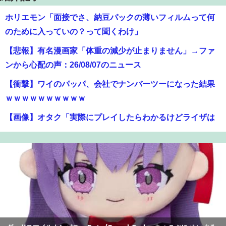
ホリエモン「面接でさ、納豆パックの薄いフィルムって何
のために入っていの？って聞くわけ」
【悲報】有名漫画家「体重の減少が止まりません」→ファ
ンから心配の声：26/08/07のニュース
【衝撃】ワイのパッパ、会社でナンバーツーになった結果
ｗｗｗｗｗｗｗｗｗｗ
【画像】オタク「実際にプレイしたらわかるけどライザは
友達って感じで性的な目では見れないｗ」←これｗｗｗ
ｗ：26/08/06のニュース
【画像】JKダンス部、部員の８割が巨乳のムホホ部だった
ｗｗｗｗ
【爆笑】最近のオスガキ、名前がダサすぎるｗｗｗｗ ：
26/08/05のニュース