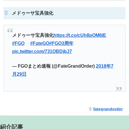
メドゥーサ宝具強化
メドゥーサ宝具強化
https://t.co/cUh8pOM6IE
#FGO
#FateGO
#FGO3周年
pic.twitter.com/731OBDjbJ7
— FGOまとめ速報 (@FateGrandOrder)
2018年7
月29日
fategrandorder
紹介記事