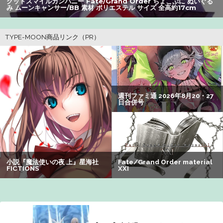
グッドスマイルカンパニー Fate/Grand Order ちょこぷに ぬいぐる
みいちゃん、セコカンになる
み ムーンキャンサー/BB 素材 ポリエステル サイズ 全高約17cm
【画像】美人すぎる女医、ガチで見つかる。めちゃくちゃ
いいべｗｗｗｗ ：26/08/04のニュース
【悲報】ライザさん、おぱいを触られてしまうｗｗｗｗｗ
ｗｗｗ
【朗報】アマガミの棚町薫さん、最新絵でめっちゃ可愛く
なる：26/08/03のニュース
ぐらんぶる原作最新話、ヤバすぎる
【画像】咲-saki-作者、ようやく『奇乳』に気付くｗｗｗｗ
【謎】アキバが夜のお店だらけになってしまった理由、誰
にも分からないｗｗｗｗ：26/08/08のニュース