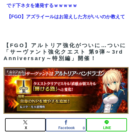
でド下ネタを連発するｗｗｗｗｗ
【FGO】アズライールはお迎えした方がいいのか教えて
クレメンス。アサシン単体最強だがそれだけってどうい
うこと？
「住信SBI」が「ドコモの銀行」に変わってうんざりし
【FGO】アルトリア強化がついに…ついに
「サーヴァント強化クエスト 第9弾～3rd
てるやつｗｗｗｗｗｗｗ
Anniversary～特別編」開催！
【FGO】水着玉藻 Fate/GrandOrderのイラスト紹介
3986
ＦＧＯフェス
【動画】タイのティパンコーン王子が日本人女性とデー
トか？
【FGO】水着玉藻 Fate/GrandOrderのイラスト紹介
3986
【FGO】アズライールはお迎えした方がいいのか教えて
X
Facebook
LINE
0
クレメンス。アサシン単体最強だがそれだけってどうい