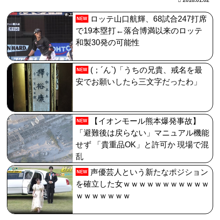
ロッテ山口航輝、68試合247打席
NEW
で19本塁打←落合博満以来のロッテ
和製30発の可能性
(；´ん`)「うちの兄貴、戒名を最
NEW
安でお願いしたら三文字だったわ」
【イオンモール熊本爆発事故】
NEW
「避難後は戻らない」マニュアル機能
せず 「貴重品OK」と許可か 現場で混
乱
声優芸人という新たなポジション
NEW
を確立した女ｗｗｗｗｗｗｗｗｗｗｗ
ｗｗｗｗｗｗｗ