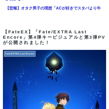
【悲報】オタク男子の理想「ACが好きでスタバより牛
丼屋に行きたがる女」、この銀河に1人も存在しないｗ
ｗｗｗ
【FGO】アズライール周年としては盛り上がらない。あ
【FateEX】「Fate/EXTRA Last
Encore」第4弾キービジュアルと第3弾PV
とで見せ場は来るんだろうけどキャラ印象がまだしょぼ
が公開されました！
い
長崎の語り部のお爺ちゃん(84)、学生に『日本も核武装
Fate/EXTRA Last Encore
が必要』と言われびっくり
【FGO】周年なんだからログレス復刻してくれたらいい
のに
サンモニ「永住権は生活の基盤、外国人を締め上げれば
日本人が生きやすくなるは勘違い」
【FGO】邪馬台国の魔王。卑弥呼の強化つよい…デスチ
ェンジしないなら最適クリサポーター