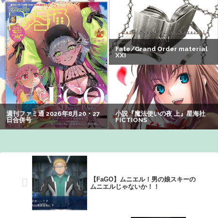
【画像】美人すぎる女医、ガチで見つかる。めちゃくちゃ
いいべｗｗｗｗ ：26/08/04のニュース
レインボー池田、超美人女子アナと結婚wwwwwww
【画像】女さん「貧乳だから男水着で市民プールいったら
周りがコソコソしだしてやばいwwwwwwww」5万いいね
【画像】有志によって最強の「美少女ゲームランキング」
が発表！!！ あの名作も：26/08/09のニュース
【FaGO】ムニエル！男の娘スキーの
ムニエルじゃないか！！