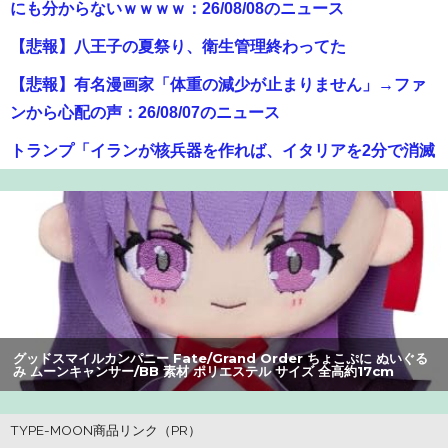
にも分からないｗｗｗｗ：26/08/08のニュース
【悲報】八王子の夏祭り、衛生管理終わってた
【悲報】有名漫画家「体重の減少が止まりません」→ファ
ンから心配の声：26/08/07のニュース
トランプ「イランが核兵器を作れば、イタリアを2分で消滅
させる」メローニ「核を持っている国で実際に使ったアホ
はアメリカだけｗ」
【画像】オタク「実際にプレイしたらわかるけどライザは
友達って感じで性的な目では見れないｗ」←これｗｗｗ
ｗ：26/08/06のニュース
【画像】ギルティ炭酸、遂にライバルが登場するｗｗｗｗ
グッドスマイルカンパニー Fate/Grand Order ちょこぷに ぬいぐる
み ムーンキャンサー/BB 素材 ポリエステル サイズ 全高約17cm
【爆笑】最近のオスガキ、名前がダサすぎるｗｗｗｗ ：
26/08/05のニュース
【画像】GANTZの絶望シーン、ここで決まるwwww