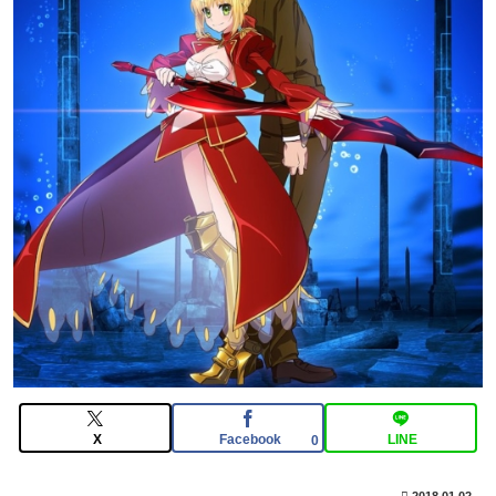
【FGO】絆16のメリットが全然出てこないけど、普通に
石がハチャメチャに貰えるとかそんな感じ？
【FGO】邪馬台国の魔王。卑弥呼の強化つよい…デスチ
ェンジしないなら最適クリサポーター
【FGO】水着玉藻 Fate/GrandOrderのイラスト紹介
3986
【画像】まんさん「オフ会に呼んだ覚えない人がずっと
いたので晒すわ」（パシャ）
X
Facebook
LINE
0
2018.01.02