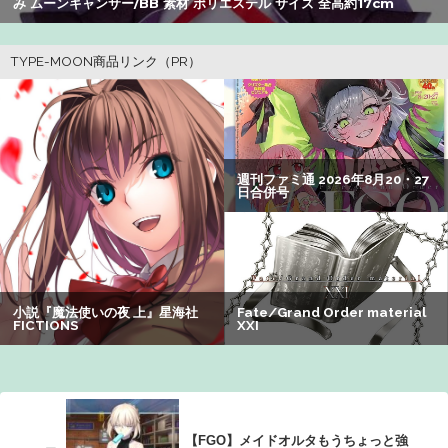
み ムーンキャンサー/BB 素材 ポリエステル サイズ 全高約17cm
【悲報】Z世代の身長低下の理由、ついに判明かｗｗｗｗ：
26/08/02のニュース
【衝撃】クルタ族虐 殺の犯人、ツェリードニヒで確定！ク
ロロの演劇のせいで2人も無駄死ににwwww
【画像】瀬戸環奈（セトカン）さん、ティファのコスプレ
でシコらせにくるｗｗｗ：26/08/01のニュース
パパ活不倫を暴露された大物芸人さん(63)、晒されたLINE
が面白すぎるｗｗｗｗｗｗｗｗｗ(画像ｱﾘ)
【悲報】有名漫画家、がんを公表「大腸癌になってしまい
ました。肝臓に転移も見られてステージ4です」
【画像】オタク「実際にプレイしたらわかるけどライザは
友達って感じで性的な目では見れないｗ」←これｗｗｗ
ｗ：26/08/06のニュース
【FGO】メイドオルタもうちょっと強