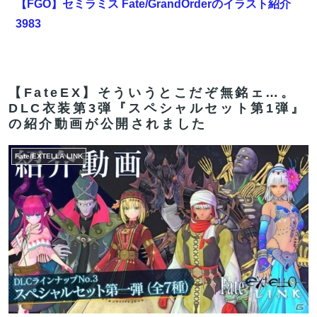
【FGO】セミラミス Fate/GrandOrderのイラスト紹介
3983
【画像】日本を代表する大物漫画家、高市早苗と小泉進
次郎にガチギレ 痛烈な風刺漫画を投稿
【FateEX】そういうとこだぞ無銘ェ…。
【FGO】グランドみんな金フォウいれてるもん？
DLC衣装第3弾『スペシャルセット第1弾』
の紹介動画が公開されました
韓国サッカー協会、Ｗ杯アジア予選で外国人審判員に性
的接待か…韓国放送局が独占報道
Fate/EXTELLA LINK
【FGO】スルトくんは保険に使えたのかね実際
【FGO】セミラミス Fate/GrandOrderのイラスト紹介
3983
【FGO】グランドみんな金フォウいれてるもん？
【FGO】低レア強化はニッチな需要満たしていけ
【画像】どのくノ一を快楽責めしたいｗｗｗｗｗ