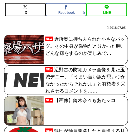
【FGO】低レア強化はニッチな需要満たしていけ
X
Facebook
LINE
0
2018.07.05
近所奥に持ち去られた小さなバッ
NEW
グ。その中身が偽物だと分かった時、
どんな顔をするのか楽しみで…
辺野古の防犯カメラ画像を見た玉
NEW
城デニー、「うまい言い訳が思いつか
なかったからそれかよ」と有権者を呆
れさせるコメントを……
【画像】鈴木奈々もあたシコ
NEW
韓国が独自開発したと自慢する甘
NEW