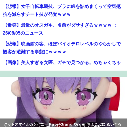
【悲報】女子自転車競技、ブラに綿を詰めまくって空気抵
抗を減らすチート技が発覚ｗｗｗ
【爆笑】最近のオスガキ、名前がダサすぎるｗｗｗｗ ：
26/08/05のニュース
【悲報】映画館の客、ほぼバイオテロレベルのやらかしで
観客が避難する事態にｗｗｗｗ
【画像】美人すぎる女医、ガチで見つかる。めちゃくちゃ
いいべｗｗｗｗ ：26/08/04のニュース
【警告】社会人「スムージーにキウイ皮ごと入れよ。これ
美容にいいんだよね〜」→ 結果…
【朗報】アマガミの棚町薫さん、最新絵でめっちゃ可愛く
なる：26/08/03のニュース
町の弁当屋「申し訳ないが消費税1%になったらその分商品
グッドスマイルカンパニー Fate/Grand Order ちょこぷに ぬいぐる
代を値上げするわ」