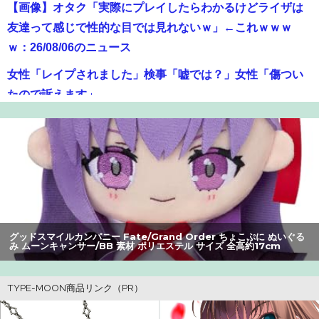
【画像】オタク「実際にプレイしたらわかるけどライザは
友達って感じで性的な目では見れないｗ」←これｗｗｗ
ｗ：26/08/06のニュース
女性「レイプされました」検事「嘘では？」女性「傷つい
たので訴えます」
【爆笑】最近のオスガキ、名前がダサすぎるｗｗｗｗ ：
26/08/05のニュース
【画像】井口裕香(36)、タンクトップがはち切れそうなくら
いデカイｗｗｗｗｗｗｗｗｗｗｗ
【画像】美人すぎる女医、ガチで見つかる。めちゃくちゃ
いいべｗｗｗｗ ：26/08/04のニュース
グッドスマイルカンパニー Fate/Grand Order ちょこぷに ぬいぐる
み ムーンキャンサー/BB 素材 ポリエステル サイズ 全高約17cm
【画像】咲-saki-作者、ようやく『奇乳』に気付くｗｗｗｗ
【朗報】アマガミの棚町薫さん、最新絵でめっちゃ可愛く
なる：26/08/03のニュース