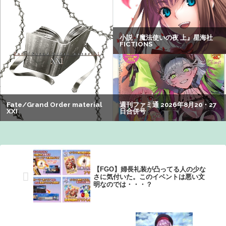
【悲報】男が嫌いな男の特徴がこちらｗｗｗｗｗｗｗｗｗ
ｗ
【悲報】Z世代の身長低下の理由、ついに判明かｗｗｗｗ：
26/08/02のニュース
みいちゃん、セコカンになる
【画像】山ガールさん、山でラーメンを食べたらおじさん
に怒られるｗｗｗ
【悲報】有名漫画家「体重の減少が止まりません」→ファ
ンから心配の声：26/08/07のニュース
【FGO】婦長礼装が凸ってる人の少な
さに気付いた。このイベントは悪い文
明なのでは・・・？