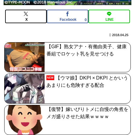
【画像】日焼け口リの締まったお尻っていいよね！ｗｗ
ｗｗｗ
X
Facebook
LINE
【FGO】グランドみんな金フォウいれてるもん？
0
2018.04.25
【GIF】熟女アナ・有働由美子、健康
番組でロケット乳を見せつける
【ウマ娘】DKPI × DKPI とかいう
NEW
あまりにも危険すぎる配合
【復讐】嫁いびりトメに自慢の角煮を
メガ盛りさせた結果ｗｗｗｗ