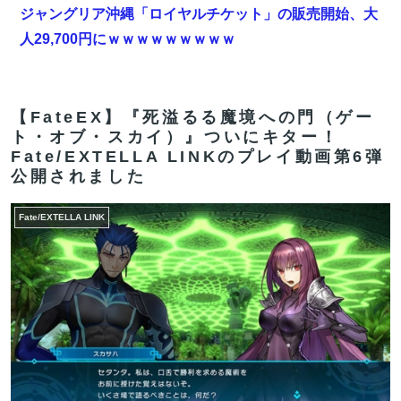
ジャングリア沖縄「ロイヤルチケット」の販売開始、大
人29,700円にｗｗｗｗｗｗｗｗｗ
【FGO】スルトくんは保険に使えたのかね実際
【速報】ダウンタウン浜田さん、差別発言と受け取られ
【FateEX】『死溢るる魔境への門（ゲー
る一言で炎上ｗｗｗｗｗｗ
ト・オブ・スカイ）』ついにキター！
Fate/EXTELLA LINKのプレイ動画第6弾
【FGO】ジャンヌ系にラクシュミーは含まれますか？W
公開されました
ジル・ド・レェ強化みんなの反応まとめ
Fate/EXTELLA LINK
【雑談】アニプレックスってFGO以外で稼げるスマホゲ
ームってあるんだっけ？
【FGO】ジャンヌ系にラクシュミーは含まれますか？W
ジル・ド・レェ強化みんなの反応まとめ
【FGO】金時といい勝負。クーフーリン・オルタ強化み
んなの反応まとめ