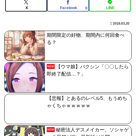
石がハチャメチャに貰えるとかそんな感じ？
X
Facebook
LINE
0
【FGO】絆16のメリットが全然出てこないけど、普通に
石がハチャメチャに貰えるとかそんな感じ？
2018.03.20
【画像】日焼け口リの締まったお尻っていいよね！ｗｗ
期間限定の好物、期間内に何回食べ
る？
ｗｗｗ
【FGO】リリス Fate/GrandOrderのイラスト紹介3987
【ウマ娘】バクシン「〇〇したら
NEW
即終了配信…？」
【悲報】とあるのレベル5、もうめち
ゃくちゃｗｗｗｗｗ
秘密法人デスメイカー、ソシャゲ
NEW