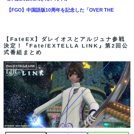
【FGO】中国語版10周年を記念した「OVER THE
SAME SKY all over the world」。武内崇さん描き下ろ
し「アルトリア・ペンドラゴン」上海Verが公開
登山口でスマホは預けて入山するルールにできないでし
【FateEX】ダレイオスとアルジュナ参戦
決定！『Fate/EXTELLA LINK』第2回公
ょうか？山はそれほどの覚悟で入る場所だと思うのです
式番組まとめ
【FGO】邪馬台国の魔王。卑弥呼の強化つよい…デスチ
ェンジしないなら最適クリサポーター
Fate/EXTELLA LINK
米農家「流石にこんな値段じゃ、米作り辞める人、出る
んじゃないかなあ？？」
【FGO】周年なんだからログレス復刻してくれたらいい
のに
【FGO】リリス Fate/GrandOrderのイラスト紹介3987
【FGO】絆16のメリットが全然出てこないけど、普通に