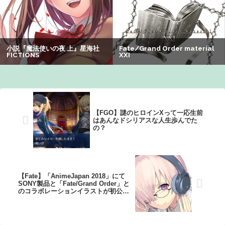
【謎】アキバが夜のお店だらけになってしまった理由、誰
にも分からないｗｗｗｗ：26/08/08のニュース
【FGO】謎のヒロインXって一応生前
はあんなドシリアスな人生歩んでた
の？
【Fate】「AnimeJapan 2018」にて
SONY製品と「Fate/Grand Order」と
のコラボレーションイラストが初公
開！