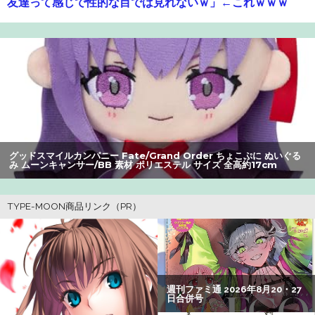
友達って感じで性的な目では見れないｗ」←これｗｗｗ
ｗ：26/08/06のニュース
【速報】ひろゆき、離婚wwwwww
【爆笑】最近のオスガキ、名前がダサすぎるｗｗｗｗ ：
26/08/05のニュース
【動画】甲子園の女性審判、大誤審で炎上
【画像】美人すぎる女医、ガチで見つかる。めちゃくちゃ
グッドスマイルカンパニー Fate/Grand Order ちょこぷに ぬいぐる
み ムーンキャンサー/BB 素材 ポリエステル サイズ 全高約17cm
いいべｗｗｗｗ ：26/08/04のニュース
【衝撃】34歳ニート、『エロ漫画』で人生逆転
【朗報】アマガミの棚町薫さん、最新絵でめっちゃ可愛く
なる：26/08/03のニュース
【画像】20年前のAV、キチガイすぎるwwwwww
【悲報】坂口杏里を家に住ませてあげた結果ｗｗｗｗ