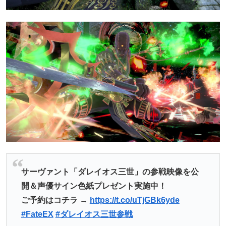
サーヴァント「ダレイオス三世」の参戦映像を公
開＆声優サイン色紙プレゼント実施中！
ご予約はコチラ →
https://t.co/uTjGBk6yde
#FateEX
#ダレイオス三世参戦