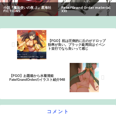
【悲報】ライザさん、おぱいを触られてしまうｗｗｗｗｗ
ｗｗｗ
【悲報】有名漫画家「体重の減少が止まりません」→ファ
ンから心配の声：26/08/07のニュース
【FGO】杭は圧倒的に丘のがドロップ
効率が良い。ブラック級周回はイベン
ト並行でなら良いって感じ
【FGO】お題箱から水着清姫
Fate/GrandOrderのイラスト紹介948
コメント