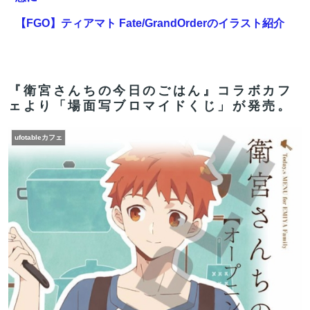
【FGO】ティアマト Fate/GrandOrderのイラスト紹介
3984
【画像】絵師「印刷会社にゴミみたい印刷されたから晒
すわ」→お前がクレーマーだと大炎上
『衛宮さんちの今日のごはん』コラボカフ
ェより「場面写ブロマイドくじ」が発売。
【FGO】グランドみんな金フォウいれてるもん？
ufotableカフェ
【動画】競艇選手かわいすぎね？ ←くっそかわいいと
話題にｗｗｗ 【Pickup07092031】
【FGO】グランドみんな金フォウいれてるもん？
【FGO】再臨状態でバフ受けれる受けれないが困る
【FGO】再臨状態でバフ受けれる受けれないが困る
【FGO】スルトくんは保険に使えたのかね実際
【画像】日焼け口リの締まったお尻っていいよね！ｗｗ