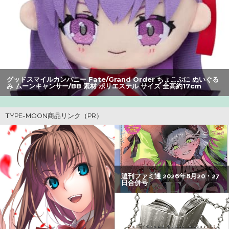
【動画】福岡の電車、複数の駅で「チンポッ」というアナ
ウンスが流れ大騒ぎwwwwwwwww
【画像】美人すぎる女医、ガチで見つかる。めちゃくちゃ
いいべｗｗｗｗ ：26/08/04のニュース
【画像】井口裕香(36)、タンクトップがはち切れそうなくら
グッドスマイルカンパニー Fate/Grand Order ちょこぷに ぬいぐる
いデカイｗｗｗｗｗｗｗｗｗｗｗ
み ムーンキャンサー/BB 素材 ポリエステル サイズ 全高約17cm
【朗報】アマガミの棚町薫さん、最新絵でめっちゃ可愛く
なる：26/08/03のニュース
【衝撃】ワイのパッパ、会社でナンバーツーになった結果
ｗｗｗｗｗｗｗｗｗｗ
【悲報】Z世代の身長低下の理由、ついに判明かｗｗｗｗ：
26/08/02のニュース
【悲報】Z世代「求刑7年のジャンポケ斎藤は口封じに被害
者殺した方が量刑軽かっただろ」←1万いいね