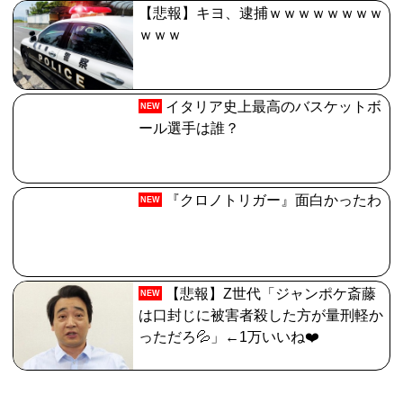
【悲報】キヨ、逮捕ｗｗｗｗｗｗｗｗ
ｗｗｗ
イタリア史上最高のバスケットボ
NEW
ール選手は誰？
『クロノトリガー』面白かったわ
NEW
【悲報】Z世代「ジャンポケ斎藤
NEW
は口封じに被害者殺した方が量刑軽か
っただろ💦」←1万いいね❤️