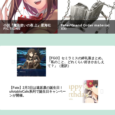
万バズwww
【訃報】人気Vtuberの犬、19歳で死去
【爆笑】最近のオスガキ、名前がダサすぎるｗｗｗｗ ：
26/08/05のニュース
【FGO】セミラミスの絆礼装まとめ。
「私のこと、どれくらい好きかおしえ
て？」（意訳）
【Fate】2月3日は遠坂凛の誕生日！
ufotableCafe系列で誕生日キャンペー
ンが開催。