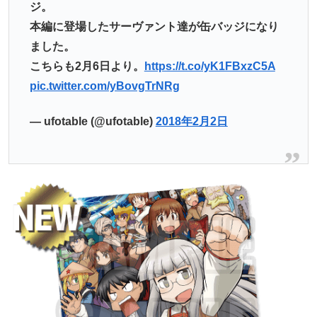
ジ。
本編に登場したサーヴァント達が缶バッジになり
ました。
こちらも2月6日より。
https://t.co/yK1FBxzC5A
pic.twitter.com/yBovgTrNRg
— ufotable (@ufotable)
2018年2月2日