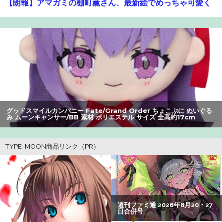
【朗報】アマガミの棚町薫さん、最新絵でめっちゃ可愛く
なる：26/08/03のニュース
【動画】クレヨンしんちゃんの例の動画、バズリすぎてネ
ットミームと化すｗｗｗｗ
【悲報】Z世代の身長低下の理由、ついに判明かｗｗｗｗ：
26/08/02のニュース
【速報】ジャンポケ斎藤、求刑7年で逝く。実刑確実か
グッドスマイルカンパニー Fate/Grand Order ちょこぷ
に ぬいぐる
み アルターエゴ/パッションリップ 素材 ポリエステル サイズ
cm
17cm
【画像】瀬戸環奈（セトカン）さん、ティファのコスプレ
でシコらせにくるｗｗｗ：26/08/01のニュース
息子のオニーを発見したワイの嫁、全ての対応を間違えて
しまう…
【懐古】ネット流行語2007年、ヤバすぎてワロッタァｗｗ
ｗｗ ：26/07/31のニュース
グリフィス（）「女の子は基本的に彼氏が３人必要」←500