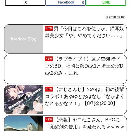
【FGO】神に愛された星1バッファー。アマデウス強化
X
Facebook
LINE
0
がすごいと話題に
2018.02.02
【FGO】コミカライズ「英霊剣豪七番勝負」【第47話】
男「今日はこれを使うか」猫耳奴
NEW
勝負四・五番目（六）と先読み【第48話】決着 配信!!
隷美少女「や、やめてください……」
【画像】福岡、こんなのが普通に走ってるｗｗｗｗｗｗ
ｗｗｗｗｗｗｗｗｗｗ
【ラブライブ！】蓮ノ空6thライ
NEW
【FGO】スルトくんは保険に使えたのかね実際
ブのBD、福岡公演Day.1と埼玉公演D
ay.2のみ ←これ
【にじさんじ】ののは、初の後輩
NEW
コラボ！あゆゆとおはなし「なかよく
なれるかな？！」【8/7(金)20:00】
【悲報】ヤニねこさん、BPOに
NEW
「覚醒剤の使用」を疑われるｗｗｗｗ