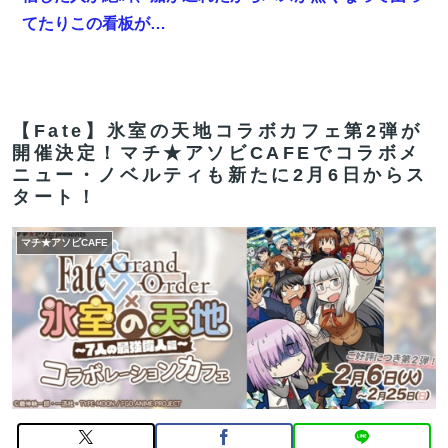
てたりこの看板が…
【FGO】今から弓戴冠戦を回るが杉谷さんとエウエウ、
どっちが使いやすい？
報ステの気象予報士さん、こういうのでいいんだよって
【Fate】氷室の天地コラボカフェ第2弾が
開催決定！マチ★アソビCAFEでコラボメ
いう横乳の張り
ニュー・ノベルティも新たに2月6日からス
【FGO】ゲーム部分はガッツリ弄って欲しい。でも新し
タート！
いの作って挑戦するの難しいかも
マチ★アソビCAFE
【画像】フジテレビで水着JKｗｗｗｗｗｗｗｗｗｗｗ
ｗｗｗｗｗ
【FGO】まず宇宙進出が霊長譲ることに繋がるのが納得
してない
【雑談】アニプレックスってFGO以外で稼げるスマホゲ
ームってあるんだっけ？