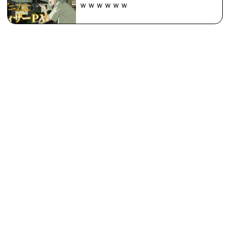
ｗｗｗｗｗｗ