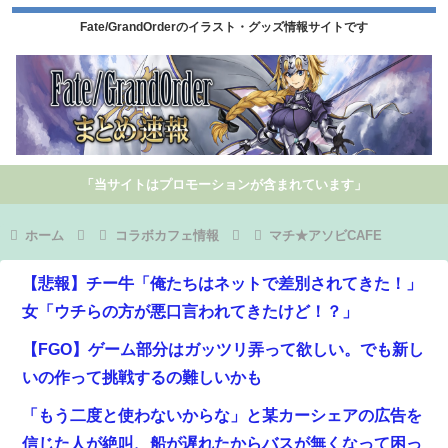
Fate/GrandOrderのイラスト・グッズ情報サイトです
「当サイトはプロモーションが含まれています」
ホーム
コラボカフェ情報
マチ★アソビCAFE
【悲報】チー牛「俺たちはネットで差別されてきた！」
女「ウチらの方が悪口言われてきたけど！？」
【FGO】ゲーム部分はガッツリ弄って欲しい。でも新し
いの作って挑戦するの難しいかも
「もう二度と使わないからな」と某カーシェアの広告を
信じた人が絶叫、船が遅れたからバスが無くなって困っ