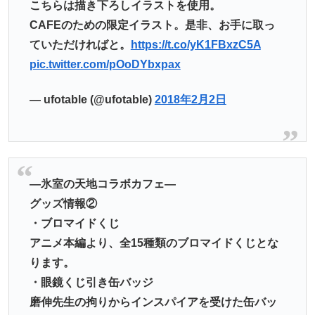
こちらは描き下ろしイラストを使用。
CAFEのための限定イラスト。是非、お手に取っ
ていただければと。
https://t.co/yK1FBxzC5A
pic.twitter.com/pOoDYbxpax
— ufotable (@ufotable)
2018年2月2日
―氷室の天地コラボカフェ―
グッズ情報②
・ブロマイドくじ
アニメ本編より、全15種類のブロマイドくじとな
ります。
・眼鏡くじ引き缶バッジ
磨伸先生の拘りからインスパイアを受けた缶バッ