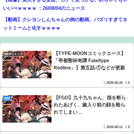
いいべｗｗｗｗ ：26/08/04のニュース
【動画】クレヨンしんちゃんの例の動画、バズリすぎてネ
ットミームと化すｗｗｗｗ
【朗報】アマガミの棚町薫さん、最新絵でめっちゃ可愛く
なる：26/08/03のニュース
【TYPE-MOONコミックエース】
WEBコミック
【画像】ビリー・アイリッシュ(24)、ライブで超モリマンス
「帝都聖杯奇譚 Fate/type
ジを強調して炎上ｗｗｗｗｗｗｗｗ
Redline」】第五話-①などが更新
【悲報】Z世代の身長低下の理由、ついに判明かｗｗｗｗ：
2020.06.26
0
26/08/02のニュース
【FGO】九十九ちゃん、指を斬ら
【悲報】落語家、亡くなったタレントからいじめられた過
雑談
れたあげく、嫁入り前の顔を殴ら
去を告白する…
れてしまい…
【画像】瀬戸環奈（セトカン）さん、ティファのコスプレ
でシコらせにくるｗｗｗ：26/08/01のニュース
2020.06.12
0