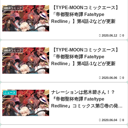
【悲報】女さん、熊本地震がきっかけで離婚を決意ｗｗｗ
【TYPE-MOONコミックエース】
WEBコミック
ｗｗ
「帝都聖杯奇譚 Fate/type
Redline」】第4話-2などが更新
【懐古】ネット流行語2007年、ヤバすぎてワロッタァｗｗ
ｗｗ ：26/07/31のニュース
2020.06.12
0
【画像】大阪の高校「制服を”これ”に変えたら志願者がめ
ちゃくちゃ増えた」
【TYPE-MOONコミックエース】
WEBコミック
「帝都聖杯奇譚 Fate/type
【画像】旅人女子「夜景を撮りたかっただけなのに、故郷
Redline」】第4話-1などが更新
の村が燃やされたみたいになった」←26万ｲｲﾈｗｗｗｗ
2020.06.06
0
ナレーションは悠木碧さん！？
ニュース
『帝都聖杯奇譚 Fate/type
Redline』コミックス第①巻の発売
記念スペシャルPVが公開
2020.06.04
0