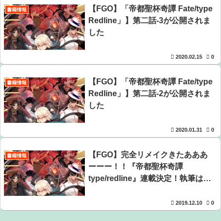
【FGO】「帝都聖杯奇譚 Fate/type
書籍情報
Redline」】第二話-3が公開されま
した
2020.02.15
0
【FGO】「帝都聖杯奇譚 Fate/type
書籍情報
Redline」】第二話-2が公開されま
した
2020.01.31
0
【FGO】完全リメイクきたあああ
書籍情報
ーーー！！『帝都聖杯奇譚
type/redline』連載決定！執筆は鬼
滅の刃外伝の平野稜二先生
2019.12.10
0