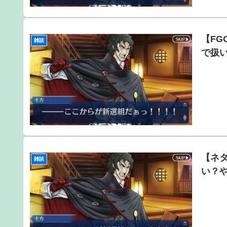
【FG
雑談
で扱
【ネ
雑談
い？