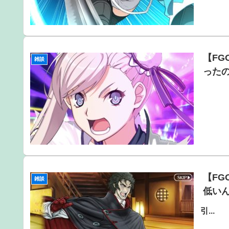
【F
雑談
った
【F
雑談
低い
引...