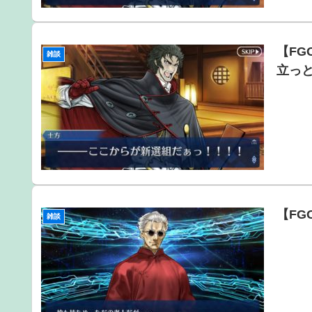
【F
雑談
立っ
【F
雑談