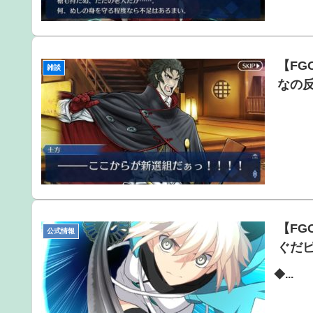
【F
雑談
なの
【F
公式情報
ぐだ
◆...