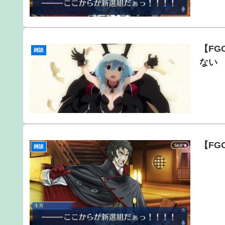
【F
雑談
ない
【F
雑談