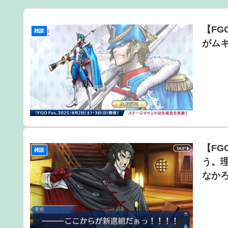
【朗報】アマガミの棚町薫さん、最新絵でめっちゃ可愛くな
【悲報】Mrs. GREEN APPLE、マジで逝くwwwwww
【FG
雑談
がム
【悲報】Z世代の身長低下の理由、ついに判明かｗｗｗｗ：
成人向けゲーム『ヤリステ メスブター』開発者絶望、
分の納税義務あり
【画像】瀬戸環奈（セトカン）さん、ティファのコスプレ
【画像】旅人女子「夜景を撮りたかっただけなのに、故
【速報】ジャンポケ斎藤、求刑7年で逝く。実刑確実か
【FG
雑談
う。
なか