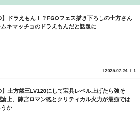
る：26/08/03のニュース
O】ドラえもん！？FGOフェス描き下ろしの土方さん
キムキマッチョのドラえもんだと話題に
26/08/02のニュース
銀行がsteamからの入金を拒否→金が入ってなくても売上金額
でシコらせにくるｗｗｗ：26/08/01のニュース
2025.07.24
1
郷の村が燃やされたみたいになった」←26万ｲｲﾈｗｗｗｗ
O】土方歳三LV120にして宝具レベル上げたら強そ
理論上、陳宮ロマン砲とクリティカル火力が最強では
ろうか