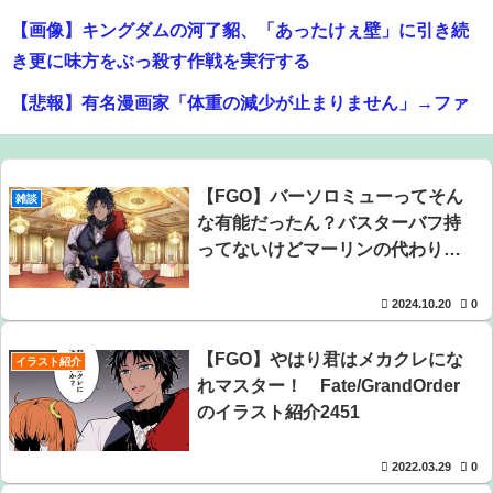
【画像】キングダムの河了貂、「あったけぇ壁」に引き続
き更に味方をぶっ殺す作戦を実行する
【悲報】有名漫画家「体重の減少が止まりません」→ファ
ンから心配の声：26/08/07のニュース
SNSで知り合ったJK10人とSXしてハメ撮り770本撮ったイ
【FGO】バーソロミューってそん
雑談
ケメン逮捕wwwwwwwwwwwwwww
な有能だったん？バスターバフ持
【画像】オタク「実際にプレイしたらわかるけどライザは
ってないけどマーリンの代わりに
なる
友達って感じで性的な目では見れないｗ」←これｗｗｗ
2024.10.20
0
ｗ：26/08/06のニュース
【画像】ハンターハンターさん、ガチで最強の新能力を登
【FGO】やはり君はメカクレにな
イラスト紹介
場させてしまうｗｗｗｗｗｗｗ
れマスター！ Fate/GrandOrder
のイラスト紹介2451
【爆笑】最近のオスガキ、名前がダサすぎるｗｗｗｗ ：
26/08/05のニュース
2022.03.29
0