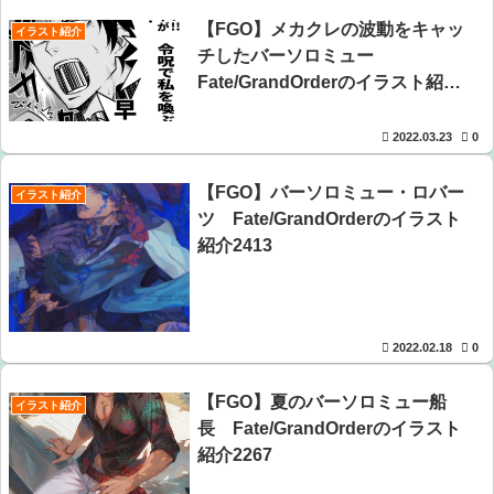
【朗報】Vtuber界、新たなる『弱男の姫』が爆誕ｗｗｗｗ
【FGO】メカクレの波動をキャッ
ｗｗｗｗｗｗｗ
イラスト紹介
チしたバーソロミュー
【画像】美人すぎる女医、ガチで見つかる。めちゃくちゃ
Fate/GrandOrderのイラスト紹介
いいべｗｗｗｗ ：26/08/04のニュース
2445
2022.03.23
0
ワイ、「着衣おっばい」でしか抜けない体質になってしま
うｗｗｗｗｗ
【FGO】バーソロミュー・ロバー
イラスト紹介
ツ Fate/GrandOrderのイラスト
【朗報】アマガミの棚町薫さん、最新絵でめっちゃ可愛く
紹介2413
なる：26/08/03のニュース
【悲報】坂口杏里を家に住ませてあげた結果ｗｗｗｗ
2022.02.18
0
【FGO】夏のバーソロミュー船
イラスト紹介
長 Fate/GrandOrderのイラスト
紹介2267