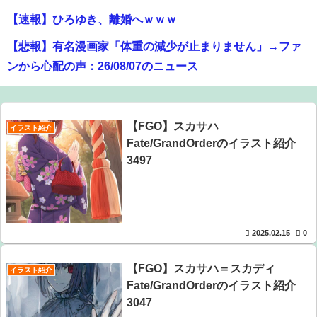
【速報】ひろゆき、離婚へｗｗｗ
【悲報】有名漫画家「体重の減少が止まりません」→ファ
ンから心配の声：26/08/07のニュース
【放送事故】フジテレビ、女子大生を大量投入して闇深エ
ロ番組ｗｗｗｗ
【FGO】スカサハ
イラスト紹介
【画像】オタク「実際にプレイしたらわかるけどライザは
Fate/GrandOrderのイラスト紹介
友達って感じで性的な目では見れないｗ」←これｗｗｗ
3497
ｗ：26/08/06のニュース
【朗報】Vtuber界、新たなる『弱男の姫』が爆誕ｗｗｗｗ
ｗｗｗｗｗｗｗ
2025.02.15
0
【爆笑】最近のオスガキ、名前がダサすぎるｗｗｗｗ ：
【FGO】スカサハ＝スカディ
イラスト紹介
26/08/05のニュース
Fate/GrandOrderのイラスト紹介
SNSで知り合ったJK10人とSXしてハメ撮り770本撮ったイ
3047