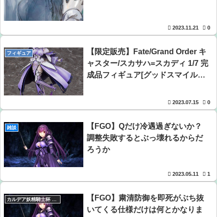
ケメン逮捕wwwwwwwwwwwwwww
【画像】美人すぎる女医、ガチで見つかる。めちゃくちゃ
2023.11.21
0
いいべｗｗｗｗ ：26/08/04のニュース
【限定販売】Fate/Grand Order キ
【悲報】坂口杏里を家に住ませてあげた結果ｗｗｗｗ
フィギュア
ャスター/スカサハ=スカディ 1/7 完
【朗報】アマガミの棚町薫さん、最新絵でめっちゃ可愛く
成品フィギュア[グッドスマイルカ
なる：26/08/03のニュース
ンパニー]が予約受付開始
【悲報】ゲーム配信者さん、家賃8万円の部屋で深夜配信→
2023.07.15
0
管理会社から厳重注意されてお気持ち表明ｗｗｗ
【FGO】Qだけ冷遇過ぎないか？
雑談
調整失敗するとぶっ壊れるからだ
ろうか
2023.05.11
1
【FGO】粛清防御を即死がぶち抜
カルデア妖精騎士杯 ～二代目の凱旋～
いてくる仕様だけは何とかなりま