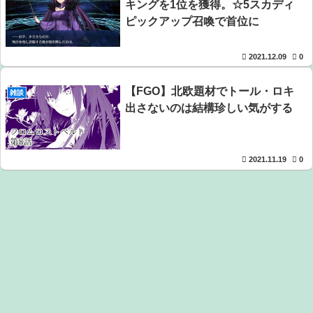
キングを1位を獲得。☆5スカディ
ピックアップ召喚で首位に
2021.12.09
0
【FGO】北欧題材でトール・ロキ
雑談
出さないのは結構珍しい気がする
2021.11.19
0