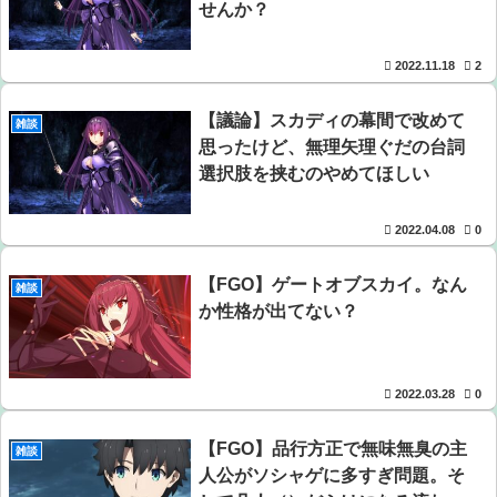
せんか？
2022.11.18
2
【議論】スカディの幕間で改めて
雑談
思ったけど、無理矢理ぐだの台詞
選択肢を挟むのやめてほしい
2022.04.08
0
【FGO】ゲートオブスカイ。なん
雑談
か性格が出てない？
2022.03.28
0
【FGO】品行方正で無味無臭の主
雑談
人公がソシャゲに多すぎ問題。そ