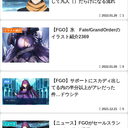
して凡人（）だらけになる流れ
2022.01.26
1
【FGO】氷 Fate/GrandOrderの
イラスト紹介
イラスト紹介2369
2022.01.05
0
【FGO】サポートにスカディ出し
雑談
てる内の半分以上がアレだった
件…ドウシテ
2021.12.21
5
【ニュース】FGOがセールスラン
ニュース