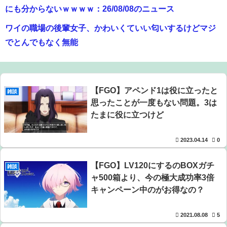
にも分からないｗｗｗｗ：26/08/08のニュース
ワイの職場の後輩女子、かわいくていい匂いするけどマジ
でとんでもなく無能
【悲報】有名漫画家「体重の減少が止まりません」→ファ
ンから心配の声：26/08/07のニュース
【FGO】アペンド1は役に立ったと
雑談
【悲報】男が嫌いな男の特徴がこちらｗｗｗｗｗｗｗｗｗ
思ったことが一度もない問題。3は
ｗ
たまに役に立つけど
【画像】オタク「実際にプレイしたらわかるけどライザは
2023.04.14
0
友達って感じで性的な目では見れないｗ」←これｗｗｗ
ｗ：26/08/06のニュース
【FGO】LV120にするのBOXガチ
雑談
【悲報】高市早苗に逆らった財務官僚、異例の左遷ｗｗｗ
ャ500箱より、今の極大成功率3倍
キャンペーン中のがお得なの？
ｗｗｗｗｗ
【爆笑】最近のオスガキ、名前がダサすぎるｗｗｗｗ ：
2021.08.08
5
26/08/05のニュース