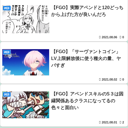
【FGO】実際アペンドと120どっち
【悲報】ライザさん、おぱいを触られてしまうｗｗｗｗｗ
雑談
から上げた方が良いんだろ
ｗｗｗ
【画像】美人すぎる女医、ガチで見つかる。めちゃくちゃ
いいべｗｗｗｗ ：26/08/04のニュース
2021.08.06
0
夫さん、妻に「天井のシミ数えてれば終わるでな」と押し
【FGO】「サーヴァントコイン」
雑談
倒されて性行為 → 凄いことになるｗｗｗｗｗ
LV上限解放後に使う種火の量、ヤ
バすぎ
【朗報】アマガミの棚町薫さん、最新絵でめっちゃ可愛く
なる：26/08/03のニュース
2021.08.02
0
【動画】福岡の電車、複数の駅で「チンポッ」というアナ
ウンスが流れ大騒ぎwwwwwwwww
【FGO】アペンドスキルのS３は因
雑談
縁関係あるクラスになってるの
色々と面白い
2021.08.01
2